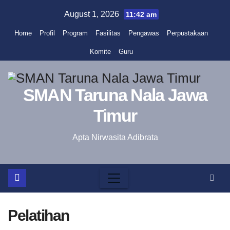
Skip
August 1, 2026
11:42 am
to
Home
Profil
Program
Fasilitas
Pengawas
Perpustakaan
content
Komite
Guru
SMAN Taruna Nala Jawa
Timur
Apta Nirwasita Adibrata
Pelatihan