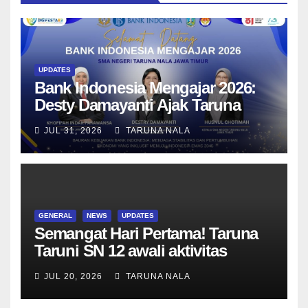
UPDATES
Bank Indonesia Mengajar 2026:
Desty Damayanti Ajak Taruna
SMAN Taruna Nala Jawa Timur
JUL 31, 2026
TARUNA NALA
Menjadi Generasi Pemimpin
Berwawasan Global
GENERAL
NEWS
UPDATES
Semangat Hari Pertama! Taruna
Taruni SN 12 awali aktivitas
bersama Wali Kelas dan Tes
JUL 20, 2026
TARUNA NALA
Asesmen Diagnostik