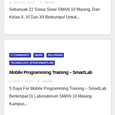
Smart Lab
OCT 10, 2015
ADMIN
Sebanyak 22 Siswa Siswi SMAN 10 Malang, Dari
Kelas X, XI Dan XII Berkumpul Untuk...
IT COMMUNITY
NEWS
PELATIHAN
TECHNOLOGY [STEM-SMARTLAB]
Mobile Programming Training – SmartLab
SEP 7, 2015
ADMIN
5 Days For Mobile Programming Training – SmartLab
Bertempat Di Laboratorium SMAN 10 Malang
Kampus...