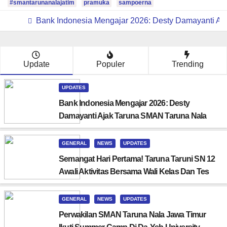
#smantarunanalajatim
pramuka
sampoerna
Bank Indonesia Mengajar 2026: Desty Damayanti A
Update
Populer
Trending
UPDATES
Bank Indonesia Mengajar 2026: Desty
Damayanti Ajak Taruna SMAN Taruna Nala
Jawa Timur Menjadi Generasi Pemimpin
Berwawasan Global
GENERAL
NEWS
UPDATES
Semangat Hari Pertama! Taruna Taruni SN 12
Awali Aktivitas Bersama Wali Kelas Dan Tes
Asesmen Diagnostik
GENERAL
NEWS
UPDATES
Perwakilan SMAN Taruna Nala Jawa Timur