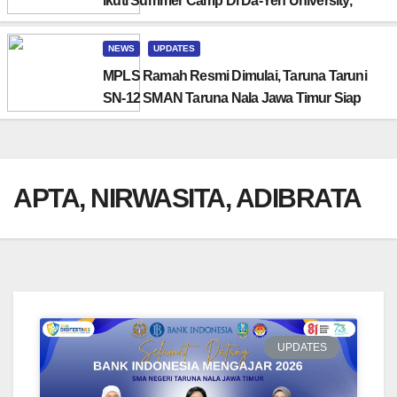
Ikuti Summer Camp Di Da-Yeh University,
Taiwan
NEWS
UPDATES
MPLS Ramah Resmi Dimulai, Taruna Taruni
SN-12 SMAN Taruna Nala Jawa Timur Siap
Menjalani Tahun Ajaran Baru
APTA, NIRWASITA, ADIBRATA
UPDATES