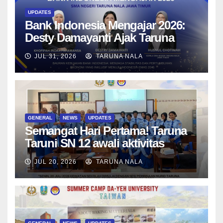
UPDATES
Bank Indonesia Mengajar 2026:
Desty Damayanti Ajak Taruna
SMAN Taruna Nala Jawa Timur
JUL 31, 2026
TARUNA NALA
Menjadi Generasi Pemimpin
Berwawasan Global
GENERAL
NEWS
UPDATES
Semangat Hari Pertama! Taruna
Taruni SN 12 awali aktivitas
bersama Wali Kelas dan Tes
JUL 20, 2026
TARUNA NALA
Asesmen Diagnostik