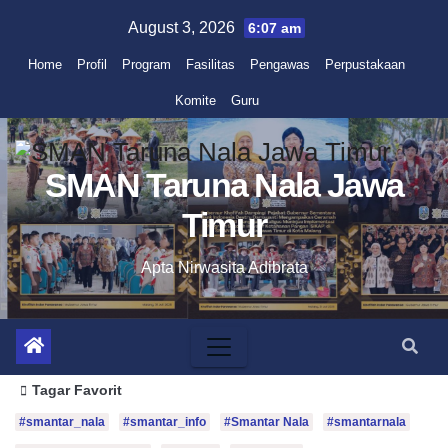
August 3, 2026
6:07 am
Home
Profil
Program
Fasilitas
Pengawas
Perpustakaan
Komite
Guru
SMAN Taruna Nala Jawa
Timur
Apta Nirwasita Adibrata
Tagar Favorit
#smantar_nala
#smantar_info
#Smantar Nala
#smantarnala