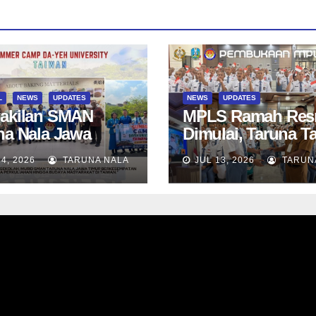
L
NEWS
UPDATES
NEWS
UPDATES
akilan SMAN
MPLS Ramah Res
na Nala Jawa
Dimulai, Taruna T
r Ikuti Summer
SN-12 SMAN Taru
14, 2026
TARUNA NALA
JUL 13, 2026
TARUN
 di Da-Yeh
Nala Jawa Timur 
rsity, Taiwan
Menjalani Tahun
Ajaran Baru