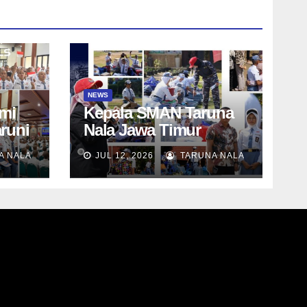
NEWS
mi
Kepala SMAN Taruna
aruni
Nala Jawa Timur
na
Resmi Membuka Masa
A NALA
JUL 12, 2026
TARUNA NALA
Siap
Penerimaan Taruna
Baru SN-12