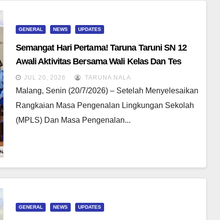
GENERAL
NEWS
UPDATES
Semangat Hari Pertama! Taruna Taruni SN 12
Awali Aktivitas Bersama Wali Kelas Dan Tes
Asesmen Diagnostik
JUL 20, 2026
TARUNA NALA
Malang, Senin (20/7/2026) – Setelah Menyelesaikan
Rangkaian Masa Pengenalan Lingkungan Sekolah
(MPLS) Dan Masa Pengenalan...
GENERAL
NEWS
UPDATES