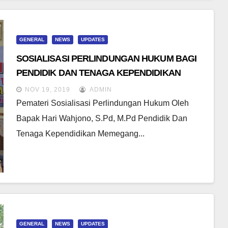
GENERAL
NEWS
UPDATES
SOSIALISASI PERLINDUNGAN HUKUM BAGI
PENDIDIK DAN TENAGA KEPENDIDIKAN
SMANTAR NALA
NOV 19, 2019
ADMIN
Pemateri Sosialisasi Perlindungan Hukum Oleh
Bapak Hari Wahjono, S.Pd, M.Pd Pendidik Dan
Tenaga Kependidikan Memegang...
GENERAL
NEWS
UPDATES