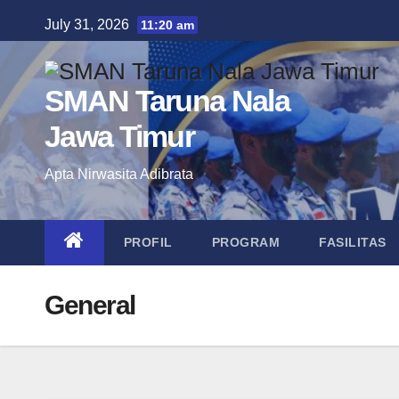
Skip
July 31, 2026
11:20 am
to
content
SMAN Taruna Nala
Jawa Timur
Apta Nirwasita Adibrata
PROFIL
PROGRAM
FASILITAS
General