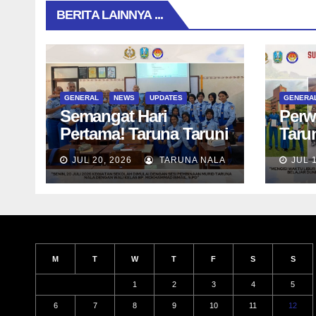
BERITA LAINNYA ...
GENERAL
NEWS
UPDATES
GENERA
Semangat Hari
Perw
Pertama! Taruna Taruni
Taru
SN 12 awali aktivitas
Timu
JUL 20, 2026
TARUNA NALA
JUL 
bersama Wali Kelas
Camp
dan Tes Asesmen
Unive
Diagnostik
M
T
W
T
F
S
S
1
2
3
4
5
6
7
8
9
10
11
12