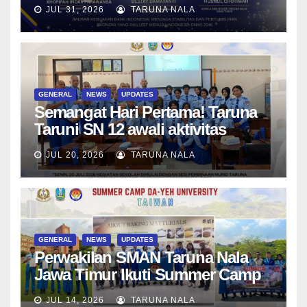
SMAN Taruna Nala Jawa Timur
JUL 31, 2026
TARUNA NALA
Menjadi Generasi Pemimpin
Berwawasan Global
GENERAL
NEWS
UPDATES
Semangat Hari Pertama! Taruna
Taruni SN 12 awali aktivitas
bersama Wali Kelas dan Tes
JUL 20, 2026
TARUNA NALA
Asesmen Diagnostik
GENERAL
NEWS
UPDATES
Perwakilan SMAN Taruna Nala
Jawa Timur Ikuti Summer Camp
di Da-Yeh University, Taiwan
JUL 14, 2026
TARUNA NALA