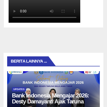
BERITA LAINNYA ...
UPDATES
Bank Indonesia Mengajar 2026:
Desty Damayanti Ajak Taruna