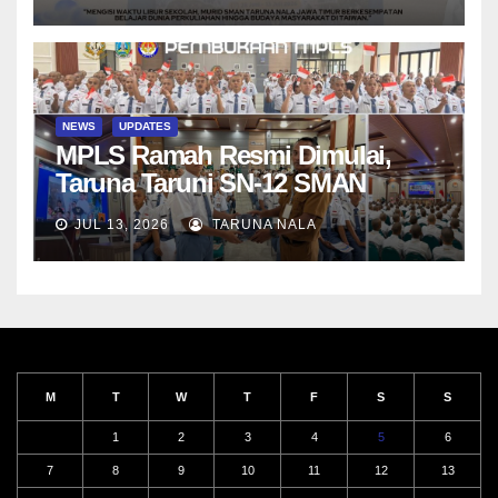
NEWS
UPDATES
MPLS Ramah Resmi Dimulai,
Taruna Taruni SN-12 SMAN
Taruna Nala Jawa Timur Siap
JUL 13, 2026
TARUNA NALA
Menjalani Tahun Ajaran Baru
M
T
W
T
F
S
S
1
2
3
4
5
6
7
8
9
10
11
12
13