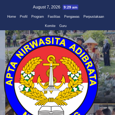
Skip
August 7, 2026
9:29 am
to
Home
Profil
Program
Fasilitas
Pengawas
Perpustakaan
content
Komite
Guru