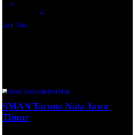
14
15
16
17
18
19
20
21
22
23
24
25
26
27
28
29
30
31
« Apr
Sep »
SMAN Taruna Nala Jawa
Timur
Apta Nirwasita Adibrata