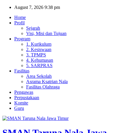
Skip
August 7, 2026
9:38 pm
to
Home
content
Profil
Sejarah
Visi, Misi dan Tujuan
Program
1. Kurikulum
2. Kesiswaan
3. TPMPS
4. Kehumasan
5. SARPRAS
Fasilitas
Area Sekolah
Asrama Ksatrian Nala
Fasilitas Olahraga
Pengawas
Perpustakaan
Komite
Guru
SMAN Taruna Nala Jawa