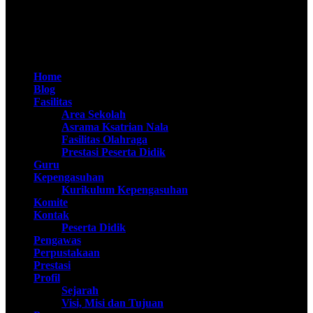
@SMAN Taruna Nala 2020
Home
Blog
Fasilitas
Area Sekolah
Asrama Ksatrian Nala
Fasilitas Olahraga
Prestasi Peserta Didik
Guru
Kepengasuhan
Kurikulum Kepengasuhan
Komite
Kontak
Peserta Didik
Pengawas
Perpustakaan
Prestasi
Profil
Sejarah
Visi, Misi dan Tujuan