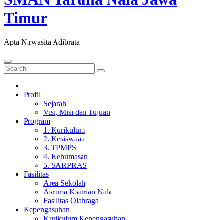
Timur
Apta Nirwasita Adibrata
Profil
Sejarah
Visi, Misi dan Tujuan
Program
1. Kurikulum
2. Kesiswaan
3. TPMPS
4. Kehumasan
5. SARPRAS
Fasilitas
Area Sekolah
Asrama Ksatrian Nala
Fasilitas Olahraga
Kepengasuhan
Kurikulum Kepengasuhan