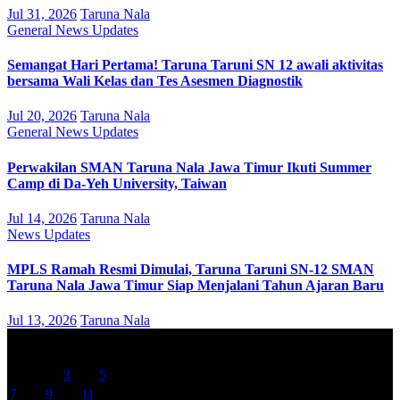
Jul 31, 2026
Taruna Nala
General
News
Updates
Semangat Hari Pertama! Taruna Taruni SN 12 awali aktivitas
bersama Wali Kelas dan Tes Asesmen Diagnostik
Jul 20, 2026
Taruna Nala
General
News
Updates
Perwakilan SMAN Taruna Nala Jawa Timur Ikuti Summer
Camp di Da-Yeh University, Taiwan
Jul 14, 2026
Taruna Nala
News
Updates
MPLS Ramah Resmi Dimulai, Taruna Taruni SN-12 SMAN
Taruna Nala Jawa Timur Siap Menjalani Tahun Ajaran Baru
Jul 13, 2026
Taruna Nala
May 2018
M
T
W
T
F
S
S
1
2
3
4
5
6
7
8
9
10
11
12
13