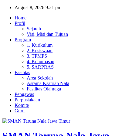
Skip
August 8, 2026
9:21 pm
to
Home
content
Profil
Sejarah
Visi, Misi dan Tujuan
Program
1. Kurikulum
2. Kesiswaan
3. TPMPS
4. Kehumasan
5. SARPRAS
Fasilitas
Area Sekolah
Asrama Ksatrian Nala
Fasilitas Olahraga
Pengawas
Perpustakaan
Komite
Guru
SMAN Taruna Nala Jawa