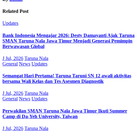
Related Post
Updates
Bank Indonesia Mengajar 2026: Desty Damayanti Ajak Taruna
SMAN Taruna Nala Jawa Timur Menjadi Generasi Pemimpin
Berwawasan Global
J Jul, 2026
Taruna Nala
General
News
Updates
Semangat Hari Pertama! Taruna Taruni SN 12 awali aktivitas
bersama Wali Kelas dan Tes Asesmen Diagnostik
J Jul, 2026
Taruna Nala
General
News
Updates
Perwakilan SMAN Taruna Nala Jawa Timur Ikuti Summer
Camp di Da-Yeh University, Taiwan
J Jul, 2026
Taruna Nala