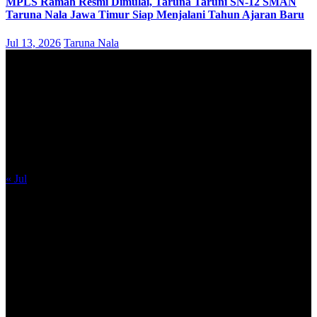
MPLS Ramah Resmi Dimulai, Taruna Taruni SN-12 SMAN
Taruna Nala Jawa Timur Siap Menjalani Tahun Ajaran Baru
Jul 13, 2026
Taruna Nala
August 2026
M
T
W
T
F
S
S
1
2
3
4
5
6
7
8
9
10
11
12
13
14
15
16
17
18
19
20
21
22
23
24
25
26
27
28
29
30
31
« Jul