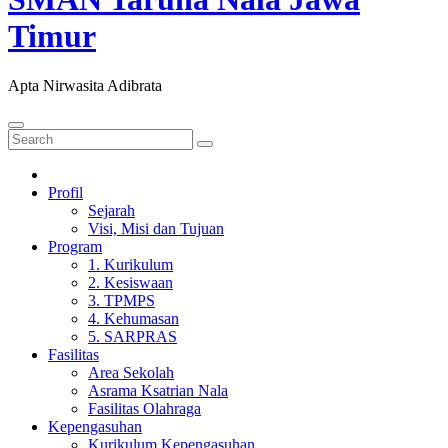
Timur
Apta Nirwasita Adibrata
Profil
Sejarah
Visi, Misi dan Tujuan
Program
1. Kurikulum
2. Kesiswaan
3. TPMPS
4. Kehumasan
5. SARPRAS
Fasilitas
Area Sekolah
Asrama Ksatrian Nala
Fasilitas Olahraga
Kepengasuhan
Kurikulum Kepengasuhan