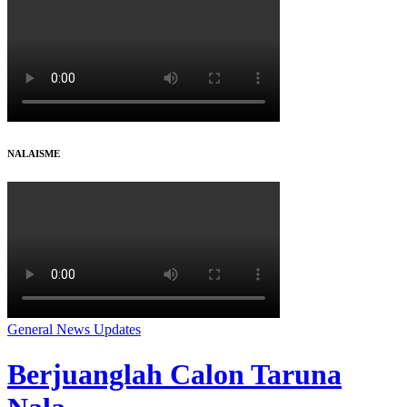
NALAISME
General
News
Updates
Berjuanglah Calon Taruna