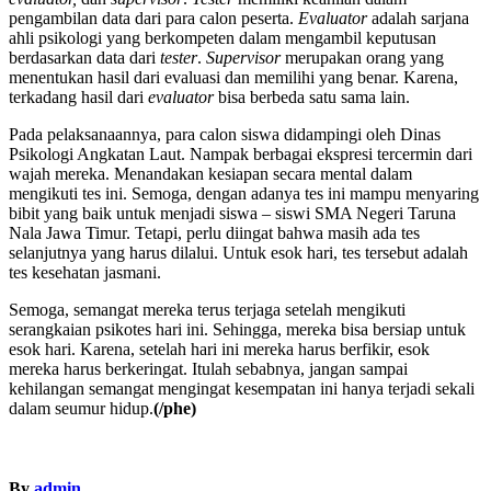
pengambilan data dari para calon peserta.
Evaluator
adalah sarjana
ahli psikologi yang berkompeten dalam mengambil keputusan
berdasarkan data dari
tester
.
Supervisor
merupakan orang yang
menentukan hasil dari evaluasi dan memilihi yang benar. Karena,
terkadang hasil dari
evaluator
bisa berbeda satu sama lain.
Pada pelaksanaannya, para calon siswa didampingi oleh Dinas
Psikologi Angkatan Laut. Nampak berbagai ekspresi tercermin dari
wajah mereka. Menandakan kesiapan secara mental dalam
mengikuti tes ini. Semoga, dengan adanya tes ini mampu menyaring
bibit yang baik untuk menjadi siswa – siswi SMA Negeri Taruna
Nala Jawa Timur. Tetapi, perlu diingat bahwa masih ada tes
selanjutnya yang harus dilalui. Untuk esok hari, tes tersebut adalah
tes kesehatan jasmani.
Semoga, semangat mereka terus terjaga setelah mengikuti
serangkaian psikotes hari ini. Sehingga, mereka bisa bersiap untuk
esok hari. Karena, setelah hari ini mereka harus berfikir, esok
mereka harus berkeringat. Itulah sebabnya, jangan sampai
kehilangan semangat mengingat kesempatan ini hanya terjadi sekali
dalam seumur hidup.
(/phe)
By
admin