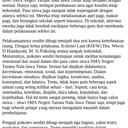
siswi SMA Negeri Taruna Nala Jawa Timur tetap berjalan dengan
normal. Hanya saja, terdapat pembatasan area agar kondisi tetap
terkendali. Para siswa juga nampak tidak terpengaruh dengan
adanya seleksi ini. Mereka tetap melaksanakan apel pagi, makan
pagi, dan berangkat sekolah seperti biasanya. Di sekolah, aktivitas
mereka juga tidak berubah meskipun beberapa guru ikut membantu
dalam pelaksanaan seleksi ini.
Pelaksanaannya sendiri dibagi menjadi dua sesi karena keterbatasan
ruang. Dengan ketua pelaksana, Kolonel Laut (KH/W) Dra. Wiwin
D Handayani, M. Si Psikolog semua tampak terkendali.
Menurutnya, psikotes sendiri bertujuan untuk melihat kematangan
emosional dan sosial dalam diri para calon siswa SMA Negeri
Taruna Nala Jawa Timur. Semua hal diujikan didalamnya,
kecerdasan, emosional, sosial, dan kepemimpinan. Dalam
kecerdasan misalnya, diujikan logika, kreativitas, analisa,
konseptual, dan lainnya. Tentu, tidak lepas pula beberapa aspek
umum yang sering terlihat sehari – hari. Seperti, cara kerja,
sistematika, ketelitian, disiplin, daya tahan, kepatuhan, dan
kepribadian. Hal ini tentu sangat penting, tidak hanya bagi calon
siswa – siswi SMA Negeri Taruna Nala Jawa Timur saja, tetapi juga
bagi seluruh pelajar yang merasa mengalami masalah dalam
pembelajaran.
Penguji psikotes sendiri dibagi menjadi tiga bagian, yakni
tester,
evaluator,
dan
supervisor
.
Tester
memiliki keahlian dalam