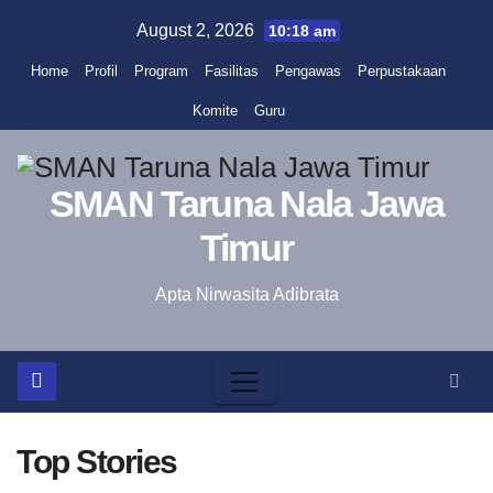
Skip
August 2, 2026
10:18 am
to
Home
Profil
Program
Fasilitas
Pengawas
Perpustakaan
content
Komite
Guru
SMAN Taruna Nala Jawa
Timur
Apta Nirwasita Adibrata
Top Stories