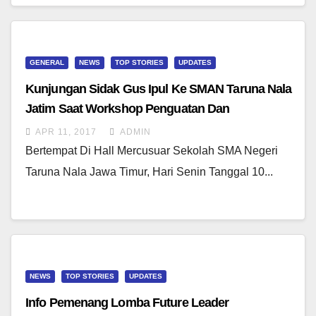
GENERAL
NEWS
TOP STORIES
UPDATES
Kunjungan Sidak Gus Ipul Ke SMAN Taruna Nala
Jatim Saat Workshop Penguatan Dan
Penyusunan RPP, Penilaian, Dan Soal UAS –
APR 11, 2017
ADMIN
Bagian 1
Bertempat Di Hall Mercusuar Sekolah SMA Negeri
Taruna Nala Jawa Timur, Hari Senin Tanggal 10...
NEWS
TOP STORIES
UPDATES
Info Pemenang Lomba Future Leader