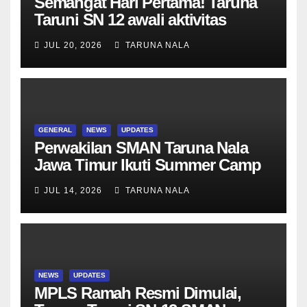
Semangat Hari Pertama! Taruna
Taruni SN 12 awali aktivitas
bersama Wali Kelas dan Tes
JUL 20, 2026
TARUNA NALA
Asesmen Diagnostik
GENERAL
NEWS
UPDATES
Perwakilan SMAN Taruna Nala
Jawa Timur Ikuti Summer Camp
di Da-Yeh University, Taiwan
JUL 14, 2026
TARUNA NALA
NEWS
UPDATES
MPLS Ramah Resmi Dimulai,