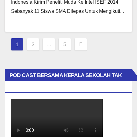
Indonesia Kirim Peneliti Muda Ke Intel ISEF 2014
Sebanyak 11 Siswa SMA Dilepas Untuk Mengikuti...
Posts
1
2
…
5
Pagination
POD CAST BERSAMA KEPALA SEKOLAH TAK
BIASA