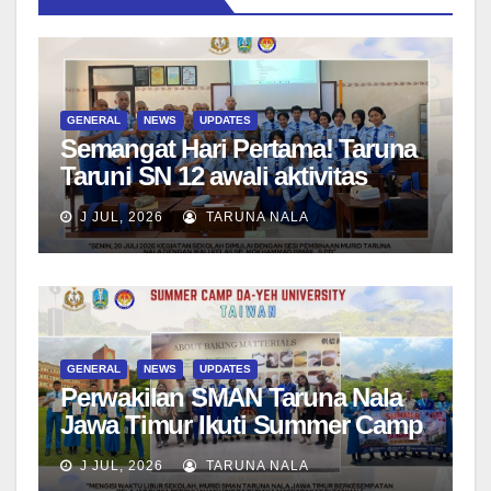
GENERAL
NEWS
UPDATES
Semangat Hari Pertama! Taruna
Taruni SN 12 awali aktivitas
bersama Wali Kelas dan Tes
J JUL, 2026
TARUNA NALA
Asesmen Diagnostik
GENERAL
NEWS
UPDATES
Perwakilan SMAN Taruna Nala
Jawa Timur Ikuti Summer Camp
di Da-Yeh University, Taiwan
J JUL, 2026
TARUNA NALA