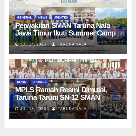
GENERAL
NEWS
UPDATES
Perwakilan SMAN Taruna Nala
Jawa Timur Ikuti Summer Camp
di Da-Yeh University, Taiwan
JUL 14, 2026
TARUNA NALA
NEWS
UPDATES
MPLS Ramah Resmi Dimulai,
Taruna Taruni SN-12 SMAN
Taruna Nala Jawa Timur Siap
JUL 13, 2026
TARUNA NALA
Menjalani Tahun Ajaran Baru