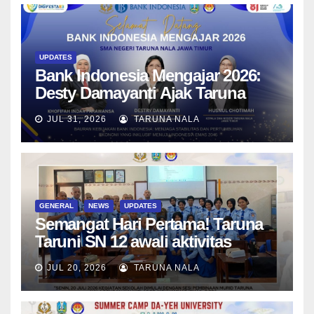
UPDATES
Bank Indonesia Mengajar 2026:
Desty Damayanti Ajak Taruna
SMAN Taruna Nala Jawa Timur
JUL 31, 2026
TARUNA NALA
Menjadi Generasi Pemimpin
Berwawasan Global
GENERAL
NEWS
UPDATES
Semangat Hari Pertama! Taruna
Taruni SN 12 awali aktivitas
bersama Wali Kelas dan Tes
JUL 20, 2026
TARUNA NALA
Asesmen Diagnostik