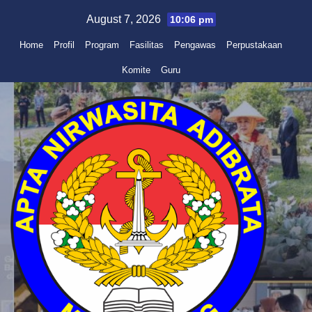
Skip
August 7, 2026
10:06 pm
to
Home
Profil
Program
Fasilitas
Pengawas
Perpustakaan
content
Komite
Guru