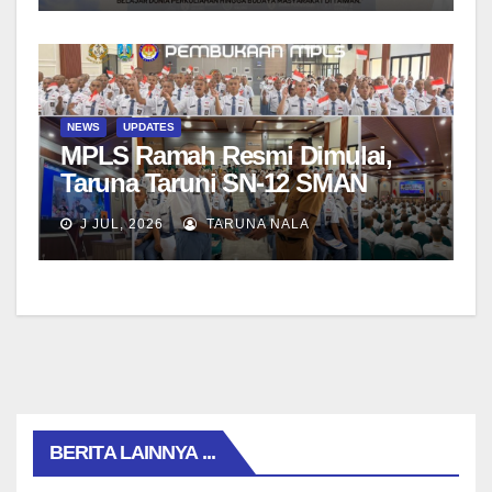
NEWS
UPDATES
MPLS Ramah Resmi Dimulai,
Taruna Taruni SN-12 SMAN
Taruna Nala Jawa Timur Siap
J JUL, 2026
TARUNA NALA
Menjalani Tahun Ajaran Baru
BERITA LAINNYA ...