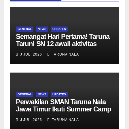
GENERAL
NEWS
UPDATES
Semangat Hari Pertama! Taruna
Taruni SN 12 awali aktivitas
bersama Wali Kelas dan Tes
J JUL, 2026
TARUNA NALA
Asesmen Diagnostik
GENERAL
NEWS
UPDATES
Perwakilan SMAN Taruna Nala
Jawa Timur Ikuti Summer Camp
di Da-Yeh University, Taiwan
J JUL, 2026
TARUNA NALA