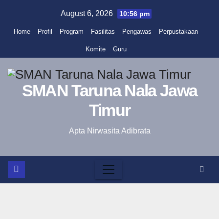
Skip
August 6, 2026
10:56 pm
to
Home
Profil
Program
Fasilitas
Pengawas
Perpustakaan
content
Komite
Guru
SMAN Taruna Nala Jawa
Timur
Apta Nirwasita Adibrata