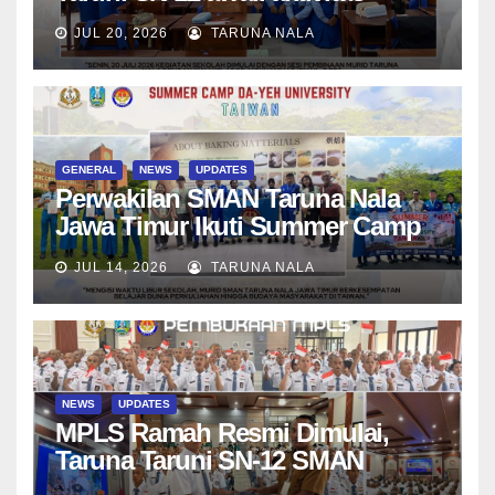
bersama Wali Kelas dan Tes
JUL 20, 2026
TARUNA NALA
Asesmen Diagnostik
GENERAL
NEWS
UPDATES
Perwakilan SMAN Taruna Nala
Jawa Timur Ikuti Summer Camp
di Da-Yeh University, Taiwan
JUL 14, 2026
TARUNA NALA
NEWS
UPDATES
MPLS Ramah Resmi Dimulai,
Taruna Taruni SN-12 SMAN
Taruna Nala Jawa Timur Siap