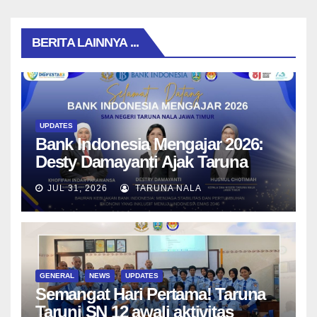
BERITA LAINNYA ...
UPDATES
Bank Indonesia Mengajar 2026:
Desty Damayanti Ajak Taruna
SMAN Taruna Nala Jawa Timur
JUL 31, 2026
TARUNA NALA
Menjadi Generasi Pemimpin
Berwawasan Global
GENERAL
NEWS
UPDATES
Semangat Hari Pertama! Taruna
Taruni SN 12 awali aktivitas