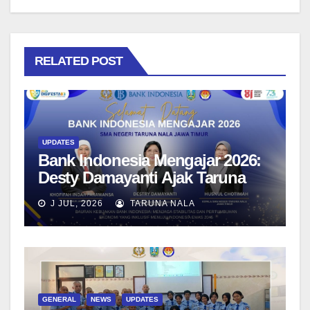
RELATED POST
UPDATES
Bank Indonesia Mengajar 2026:
Desty Damayanti Ajak Taruna
SMAN Taruna Nala Jawa Timur
J JUL, 2026
TARUNA NALA
Menjadi Generasi Pemimpin
Berwawasan Global
GENERAL
NEWS
UPDATES