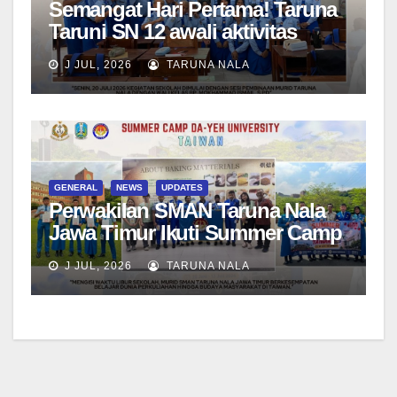
Semangat Hari Pertama! Taruna
Taruni SN 12 awali aktivitas
bersama Wali Kelas dan Tes
J JUL, 2026
TARUNA NALA
Asesmen Diagnostik
GENERAL
NEWS
UPDATES
Perwakilan SMAN Taruna Nala
Jawa Timur Ikuti Summer Camp
di Da-Yeh University, Taiwan
J JUL, 2026
TARUNA NALA