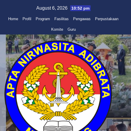
Skip
August 6, 2026
10:52 pm
to
Home
Profil
Program
Fasilitas
Pengawas
Perpustakaan
content
Komite
Guru