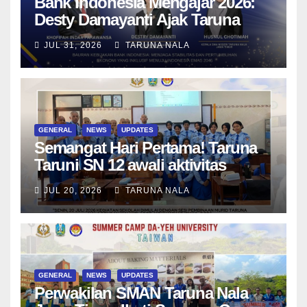
Bank Indonesia Mengajar 2026:
Desty Damayanti Ajak Taruna
SMAN Taruna Nala Jawa Timur
JUL 31, 2026
TARUNA NALA
Menjadi Generasi Pemimpin
Berwawasan Global
GENERAL
NEWS
UPDATES
Semangat Hari Pertama! Taruna
Taruni SN 12 awali aktivitas
bersama Wali Kelas dan Tes
JUL 20, 2026
TARUNA NALA
Asesmen Diagnostik
GENERAL
NEWS
UPDATES
Perwakilan SMAN Taruna Nala