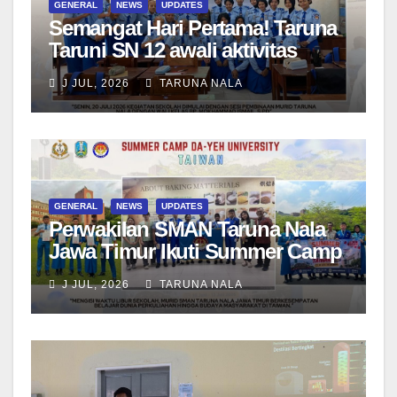
GENERAL
NEWS
UPDATES
Semangat Hari Pertama! Taruna
Taruni SN 12 awali aktivitas
bersama Wali Kelas dan Tes
J JUL, 2026
TARUNA NALA
Asesmen Diagnostik
GENERAL
NEWS
UPDATES
Perwakilan SMAN Taruna Nala
Jawa Timur Ikuti Summer Camp
di Da-Yeh University, Taiwan
J JUL, 2026
TARUNA NALA