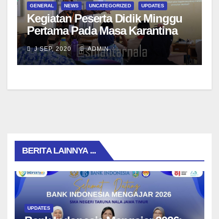
GENERAL
NEWS
UNCATEGORIZED
UPDATES
Kegiatan Peserta Didik Minggu
Pertama Pada Masa Karantina
Tahap II di LANAL Malang
J SEP, 2020
ADMIN
BERITA LAINNYA ...
UPDATES