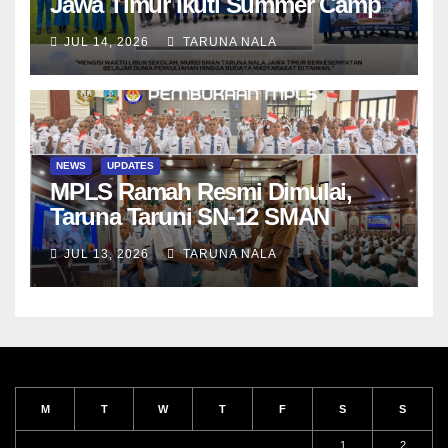
Jawa Timur Ikuti Summer Camp
di Da-Yeh University, Taiwan
JUL 14, 2026
TARUNA NALA
NEWS
UPDATES
MPLS Ramah Resmi Dimulai,
Taruna Taruni SN-12 SMAN
Taruna Nala Jawa Timur Siap
JUL 13, 2026
TARUNA NALA
Menjalani Tahun Ajaran Baru
M
T
W
T
F
S
S
1
2