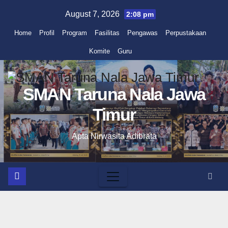
Skip
August 7, 2026
2:08 pm
to
Home
Profil
Program
Fasilitas
Pengawas
Perpustakaan
content
Komite
Guru
SMAN Taruna Nala Jawa
Timur
Apta Nirwasita Adibrata