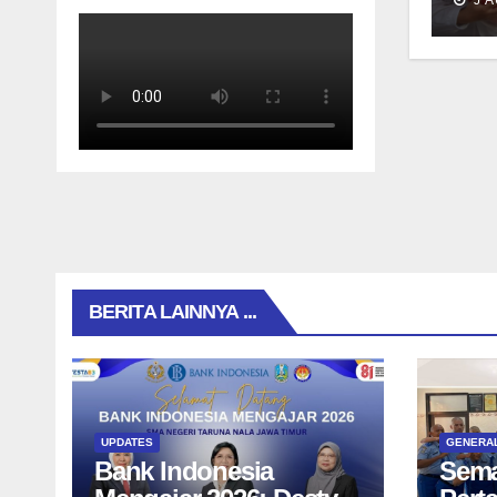
Drs
M.
BERITA LAINNYA ...
UPDATES
GENERA
Bank Indonesia
Sema