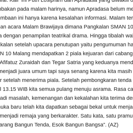
mbakan pada malam harinya, namun Apradasa belum me
ombaan ini hanya karena kesalahan informasi. Malam te
an acara Malam Brawijaya dimana Pangkalan SMAN 10 
a dengan penampilan teatrikal drama. Hingga tibalah wa
kalan setelah upacara penutupan yaitu pengumuman hasil
 10 Malang mendapatkan 2 piala kejuaran dari cabang l
 Afifatuz Zuraidah dan Tegar Satria yang keduanya men
 menjadi juara umum tapi saya senang karena kita masih 
r setelah menerima piala. Setelah pembongkaran tenda 
l 13.15 WIB kita semua pulang menuju asrama. Rasa ca
adi masalah, kemenangan dan kekalahan kita terima d
uka baru telah kita dapatkan sebagai bekal untuk menjad
 menjadi remaja yang berkarakter. Satu kata, satu pram
arang Bangun Tenda, Esok Bangun Bangsa”. (AZ)