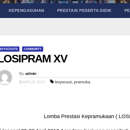
KEPENGASUHAN
PRESTASI PESERTA DIDIK
P
BOYSCOUTS
COMMUNITY
LOSIPRAM XV
By
admin
,
boyscout
pramuka
APR 28, 2013
Lomba Prestasi Kepramukaan ( LO