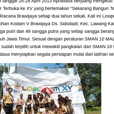
i tanggal 25-28 April 2013 Apradasa berjuang mengikut
r Terbuka ke XV yang bertemakan “Sekarang Bangun T
 Racana Brawijaya setiap dua tahun sekali. Kali ini Lo
tihan Kodam V Brawijaya Ds. Sidodadi; Kec. Lawang Kab.
ga putri dan 49 sangga putra yang setiap sangga beran
ruh Jawa Timur. Sesuai dengan peraturan SMAN 10 M
 sudah terpilih untuk mewakili pangkalan dari SMAN 10
dasa menyiapkan segala persiapan mulai dari latihan set