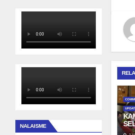
RELA
COMM
UPDA
KA
SE
NALAISME
DA
J A