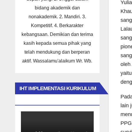
Yuli
bidang akademik dan
Khau
nonakademik. 2. Mandiri. 3.
sang
Kompetitif. 4. Berkarakter
Lala
kebangsaan. Demikian dan terima
sang
kasih kepada semua pihak yang
pion
telah mendukung dan berperan
sang
aktif. Wassalamu'alaikum Wr. Wb.
oleh
yait
deng
IHT IMPLEMENTASI KURIKULUM
Pada
MERDEKA 2023
lain
menu
PPGD
surv