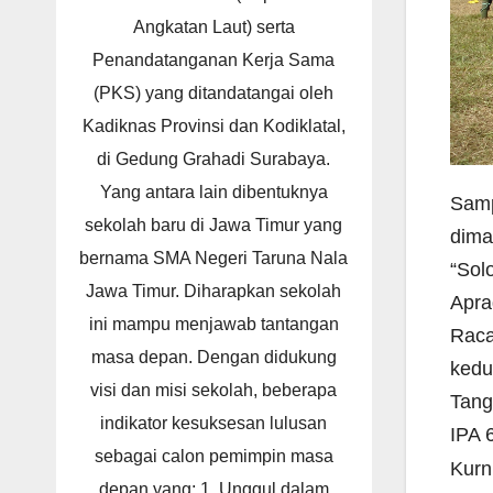
Angkatan Laut) serta
Penandatanganan Kerja Sama
(PKS) yang ditandatangai oleh
Kadiknas Provinsi dan Kodiklatal,
di Gedung Grahadi Surabaya.
Yang antara lain dibentuknya
Samp
sekolah baru di Jawa Timur yang
dima
bernama SMA Negeri Taruna Nala
“Sol
Jawa Timur. Diharapkan sekolah
Apra
ini mampu menjawab tantangan
Raca
masa depan. Dengan didukung
kedu
visi dan misi sekolah, beberapa
Tang
indikator kesuksesan lulusan
IPA 
sebagai calon pemimpin masa
Kurn
depan yang: 1. Unggul dalam