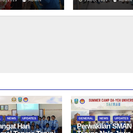
. TRI SUHARNO,
Pd
L
NEWS
UPDATES
GENERAL
NEWS
UPDATES
ngat Hari
Perwakilan SMAN