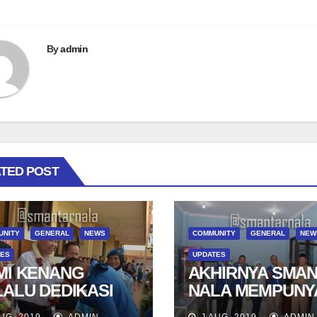
By
admin
TED POST
UNITY
GENERAL
NEWS
COMMUNITY
GENERAL
NEW
TES
UPDATES
MI KENANG
AKHIRNYA SMA
LALU DEDIKASI
NALA MEMPUNY
N JASAMU, BAPAK
NALA MART
UG, 2019
ADMIN
J AUG, 2019
ADMIN