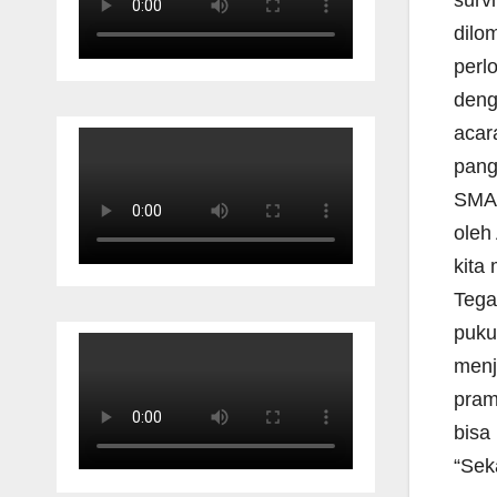
dilo
perl
deng
acar
pang
SMAN
oleh
kita
Tega
puku
menj
pram
bisa
“Sek