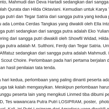
anto, Mahmudi dan Deva Hartadi sedangkan dari sangga put
lah Qurata dan Hilda Oktaviani. Kemudian untuk Karya Tu
ga putri dan Tegar Satria dari sangga putra yang kedua 
u ada Lomba Cerdas Tangkas yang diwakili oleh Ella Inta
ga putri sedangkan dari sangga putra adalah Eko Yulia
ering dari sangga putri diwakili oleh Showfil Widad, Hil
ga putra adalah M. Sulthoni, Ferdy dan Tegar Satria. Unt
 Afifatuz sedangkan dari sangga putra adalah Mahmudi.
u Scout Choire. Perlombaan pada hari pertama berjalan 
an hasil penilaian tata tenda.
 hari kedua, perlombaan yang paling dinanti peserta 
 juga tak kalah mengasyikan. Meskipun perlombaan harus
nggu peserta lain yang mengikuti Linmed tiba dibumi 
, Tes wawancara Putra Putri LOSIPRAM, poster, photog
ival. Kali ini Putri Losipram dari Apradasa yang diwakil