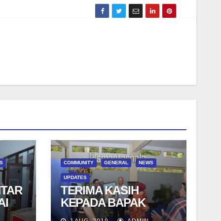
S
COMMUNITY
GENERAL
NEWS
UPDATES
NTAR
TERIMA KASIH
AI
KEPADA BAPAK
Drs.TRI SUHARNO,
J AUG, 2019
ADMIN