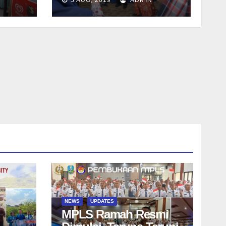
M.Pd
NEWS
UPDATES
MPLS Ramah Resmi