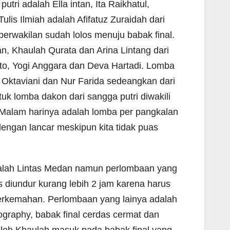
ri adalah Ella intan, Ita Raikhatul,
lis Ilmiah adalah Afifatuz Zuraidah dari
perwakilan sudah lolos menuju babak final.
n, Khaulah Qurata dan Arina Lintang dari
nto, Yogi Anggara dan Deva Hartadi. Lomba
da Oktaviani dan Nur Farida sedeangkan dari
uk lomba dakon dari sangga putri diwakili
 Malam harinya adalah lomba per pangkalan
dengan lancar meskipun kita tidak puas
adalah Lintas Medan namun perlombaan yang
 diundur kurang lebih 2 jam karena harus
perkemahan. Perlombaan yang lainya adalah
raphy, babak final cerdas cermat dan
i oleh Khaulah masuk pada babak final yang