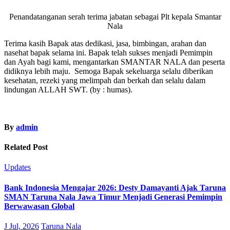
Penandatanganan serah terima jabatan sebagai Plt kepala Smantar
Nala
Terima kasih Bapak atas dedikasi, jasa, bimbingan, arahan dan
nasehat bapak selama ini. Bapak telah sukses menjadi Pemimpin
dan Ayah bagi kami, mengantarkan SMANTAR NALA dan peserta
didiknya lebih maju. Semoga Bapak sekeluarga selalu diberikan
kesehatan, rezeki yang melimpah dan berkah dan selalu dalam
lindungan ALLAH SWT. (by : humas).
By
admin
Related Post
Updates
Bank Indonesia Mengajar 2026: Desty Damayanti Ajak Taruna
SMAN Taruna Nala Jawa Timur Menjadi Generasi Pemimpin
Berwawasan Global
J Jul, 2026
Taruna Nala