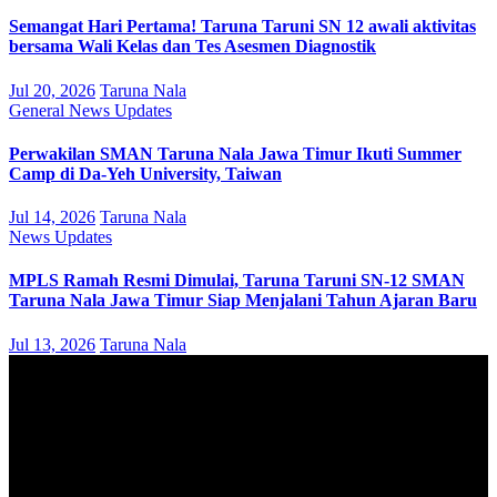
Semangat Hari Pertama! Taruna Taruni SN 12 awali aktivitas
bersama Wali Kelas dan Tes Asesmen Diagnostik
Jul 20, 2026
Taruna Nala
General
News
Updates
Perwakilan SMAN Taruna Nala Jawa Timur Ikuti Summer
Camp di Da-Yeh University, Taiwan
Jul 14, 2026
Taruna Nala
News
Updates
MPLS Ramah Resmi Dimulai, Taruna Taruni SN-12 SMAN
Taruna Nala Jawa Timur Siap Menjalani Tahun Ajaran Baru
Jul 13, 2026
Taruna Nala
August 2026
M
T
W
T
F
S
S
1
2
3
4
5
6
7
8
9
10
11
12
13
14
15
16
17
18
19
20
21
22
23