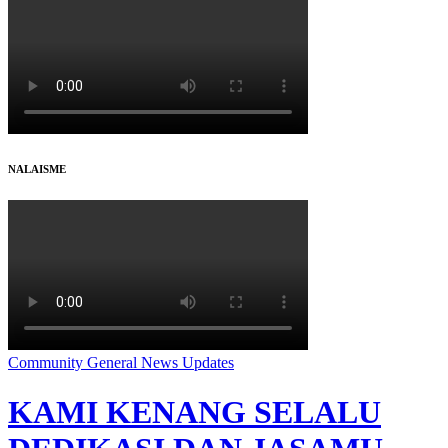
NALAISME
Community
General
News
Updates
KAMI KENANG SELALU