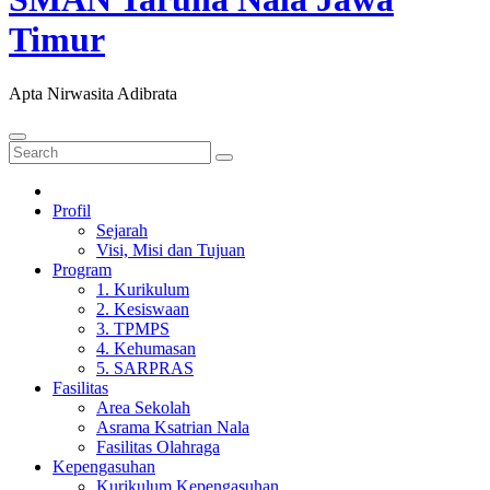
Timur
Apta Nirwasita Adibrata
Profil
Sejarah
Visi, Misi dan Tujuan
Program
1. Kurikulum
2. Kesiswaan
3. TPMPS
4. Kehumasan
5. SARPRAS
Fasilitas
Area Sekolah
Asrama Ksatrian Nala
Fasilitas Olahraga
Kepengasuhan
Kurikulum Kepengasuhan