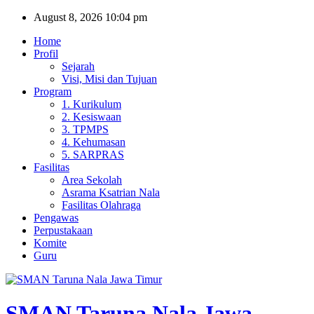
Skip
August 8, 2026
10:04 pm
to
Home
content
Profil
Sejarah
Visi, Misi dan Tujuan
Program
1. Kurikulum
2. Kesiswaan
3. TPMPS
4. Kehumasan
5. SARPRAS
Fasilitas
Area Sekolah
Asrama Ksatrian Nala
Fasilitas Olahraga
Pengawas
Perpustakaan
Komite
Guru
SMAN Taruna Nala Jawa