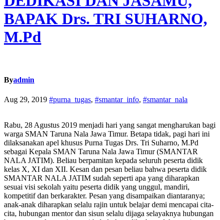
DEDIKASI DAN JASAMU,
BAPAK Drs. TRI SUHARNO,
M.Pd
By
admin
Aug 29, 2019
#purna_tugas
,
#smantar_info
,
#smantar_nala
Rabu, 28 Agustus 2019 menjadi hari yang sangat mengharukan bagi
warga SMAN Taruna Nala Jawa Timur. Betapa tidak, pagi hari ini
dilaksanakan apel khusus Purna Tugas Drs. Tri Suharno, M.Pd
sebagai Kepala SMAN Taruna Nala Jawa Timur (SMANTAR
NALA JATIM). Beliau berpamitan kepada seluruh peserta didik
kelas X, XI dan XII. Kesan dan pesan beliau bahwa peserta didik
SMANTAR NALA JATIM sudah seperti apa yang diharapkan
sesuai visi sekolah yaitu peserta didik yang unggul, mandiri,
kompetitif dan berkarakter. Pesan yang disampaikan diantaranya;
anak-anak diharapkan selalu rajin untuk belajar demi mencapai cita-
cita, hubungan mentor dan sisun selalu dijaga selayaknya hubungan