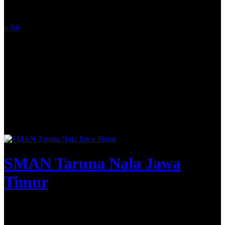
24
25
26
27
28
29
30
31
« Jul
SMAN Taruna Nala Jawa
Timur
Apta Nirwasita Adibrata