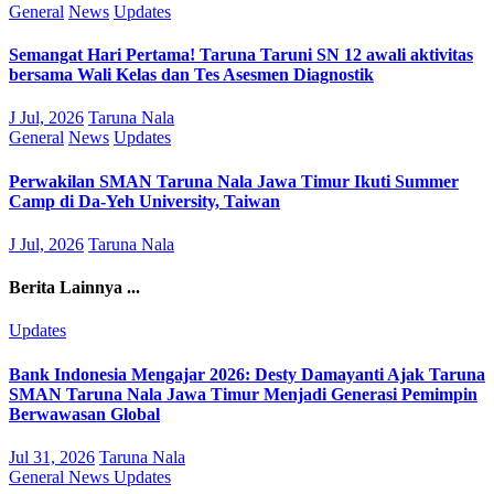
General
News
Updates
Semangat Hari Pertama! Taruna Taruni SN 12 awali aktivitas
bersama Wali Kelas dan Tes Asesmen Diagnostik
J Jul, 2026
Taruna Nala
General
News
Updates
Perwakilan SMAN Taruna Nala Jawa Timur Ikuti Summer
Camp di Da-Yeh University, Taiwan
J Jul, 2026
Taruna Nala
Berita Lainnya ...
Updates
Bank Indonesia Mengajar 2026: Desty Damayanti Ajak Taruna
SMAN Taruna Nala Jawa Timur Menjadi Generasi Pemimpin
Berwawasan Global
Jul 31, 2026
Taruna Nala
General
News
Updates