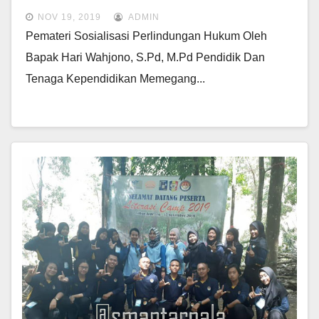
SMANTAR NALA
NOV 19, 2019
ADMIN
Pemateri Sosialisasi Perlindungan Hukum Oleh
Bapak Hari Wahjono, S.Pd, M.Pd Pendidik Dan
Tenaga Kependidikan Memegang...