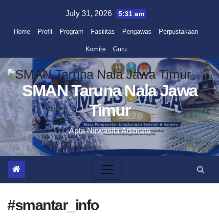
Skip
July 31, 2026
5:31 am
to
Home
Profil
Program
Fasilitas
Pengawas
Perpustakaan
content
Komite
Guru
SMAN Taruna Nala Jawa
Timur
Apta Nirwasita Adibrata
#smantar_info