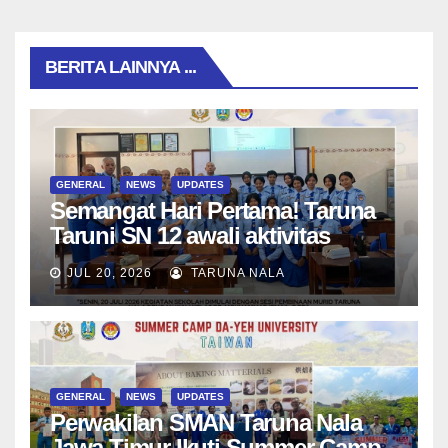
BERITA LAINNYA ...
GENERAL
NEWS
UPDATES
Semangat Hari Pertama! Taruna
Taruni SN 12 awali aktivitas
bersama Wali Kelas dan Tes
JUL 20, 2026
TARUNA NALA
Asesmen Diagnostik
GENERAL
NEWS
UPDATES
Perwakilan SMAN Taruna Nala
Jawa Timur Ikuti Summer Camp