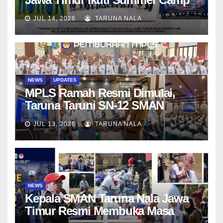
di Da-Yeh University, Taiwan
JUL 14, 2026
TARUNA NALA
NEWS
UPDATES
MPLS Ramah Resmi Dimulai,
Taruna Taruni SN-12 SMAN
Taruna Nala Jawa Timur Siap
JUL 13, 2026
TARUNA NALA
Menjalani Tahun Ajaran Baru
NEWS
Kepala SMAN Taruna Nala Jawa
Timur Resmi Membuka Masa