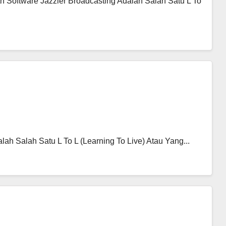
h Software Jazzler Broadcasting Adalah Salah Satu L To
ah Salah Satu L To L (Learning To Live) Atau Yang...