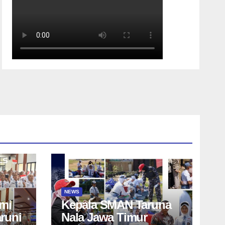
NEWS
mi
Kepala SMAN Taruna
aruni
Nala Jawa Timur