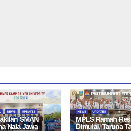
L
NEWS
UPDATES
NEWS
UPDATES
akilan SMAN
MPLS Ramah Res
na Nala Jawa
Dimulai, Taruna T