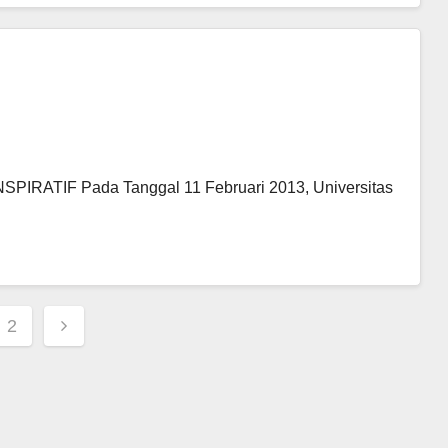
ATIF Pada Tanggal 11 Februari 2013, Universitas
s
2
nation