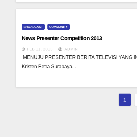
BROADCAST
COMMUNITY
News Presenter Competition 2013
FEB 11, 2013
ADMIN
MENUJU PRESENTER BERITA TELEVISI YANG INSPIR
Kristen Petra Surabaya...
Post
1
Pagi