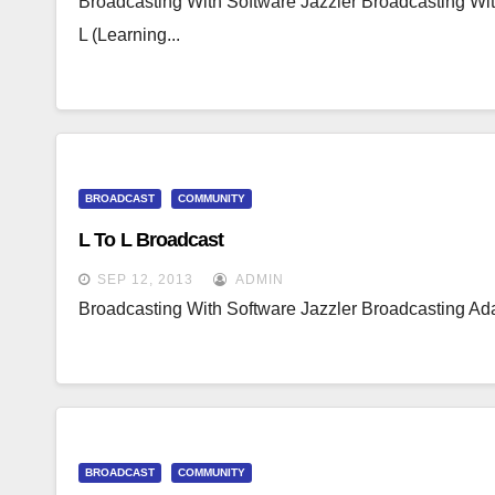
Broadcasting With Software Jazzler Broadcasting Wit
L (Learning...
BROADCAST
COMMUNITY
L To L Broadcast
SEP 12, 2013
ADMIN
Broadcasting With Software Jazzler Broadcasting Adal
BROADCAST
COMMUNITY