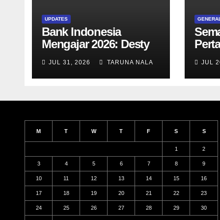
UPDATES
GENERA
Bank Indonesia
Sema
Mengajar 2026: Desty
Pert
Damayanti Ajak Taruna
SN 12
JUL 31, 2026
TARUNA NALA
JUL 2
SMAN Taruna Nala
bers
Jawa Timur Menjadi
dan 
Generasi Pemimpin
Diag
Berwawasan Global
M
T
W
T
F
S
S
1
2
3
4
5
6
7
8
9
10
11
12
13
14
15
16
17
18
19
20
21
22
23
24
25
26
27
28
29
30