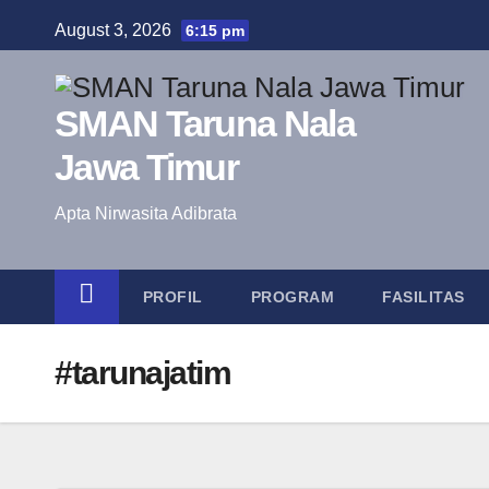
Skip
August 3, 2026
6:15 pm
to
content
SMAN Taruna Nala
Jawa Timur
Apta Nirwasita Adibrata
PROFIL
PROGRAM
FASILITAS
#tarunajatim