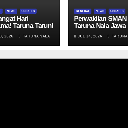
L
NEWS
UPDATES
GENERAL
NEWS
UPDATES
ngat Hari
Perwakilan SMAN
ama! Taruna Taruni
Taruna Nala Jawa
 awali aktivitas
Timur Ikuti Summ
0, 2026
TARUNA NALA
JUL 14, 2026
TARUNA
ama Wali Kelas
Camp di Da-Yeh
Tes Asesmen
University, Taiwan
nostik