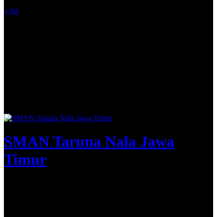
31
« Jul
SMAN Taruna Nala Jawa
Timur
Apta Nirwasita Adibrata