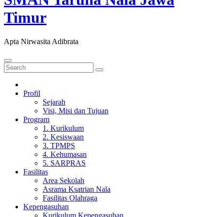
Timur
Apta Nirwasita Adibrata
Profil
Sejarah
Visi, Misi dan Tujuan
Program
1. Kurikulum
2. Kesiswaan
3. TPMPS
4. Kehumasan
5. SARPRAS
Fasilitas
Area Sekolah
Asrama Ksatrian Nala
Fasilitas Olahraga
Kepengasuhan
Kurikulum Kepengasuhan