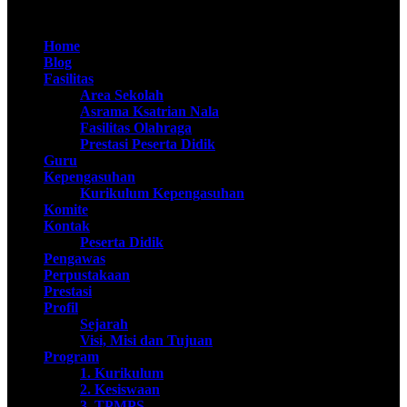
@SMAN Taruna Nala 2020
Home
Blog
Fasilitas
Area Sekolah
Asrama Ksatrian Nala
Fasilitas Olahraga
Prestasi Peserta Didik
Guru
Kepengasuhan
Kurikulum Kepengasuhan
Komite
Kontak
Peserta Didik
Pengawas
Perpustakaan
Prestasi
Profil
Sejarah
Visi, Misi dan Tujuan
Program
1. Kurikulum
2. Kesiswaan
3. TPMPS