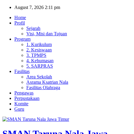
Skip
August 7, 2026
2:11 pm
to
Home
content
Profil
Sejarah
Visi, Misi dan Tujuan
Program
1. Kurikulum
2. Kesiswaan
3. TPMPS
4. Kehumasan
5. SARPRAS
Fasilitas
Area Sekolah
Asrama Ksatrian Nala
Fasilitas Olahraga
Pengawas
Perpustakaan
Komite
Guru
SMAN Taruna Nala Jawa