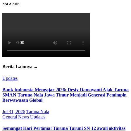
NALAISME
Berita Lainnya ...
Updates
Bank Indonesia Mengajar 2026: Desty Damayanti Ajak Taruna
SMAN Taruna Nala Jawa Timur Menjadi Generasi Pemimpin
Berwawasan Global
Jul 31, 2026
Taruna Nala
General
News
Updates
Semangat Hari Pertama! Taruna Taruni SN 12 awali aktivitas