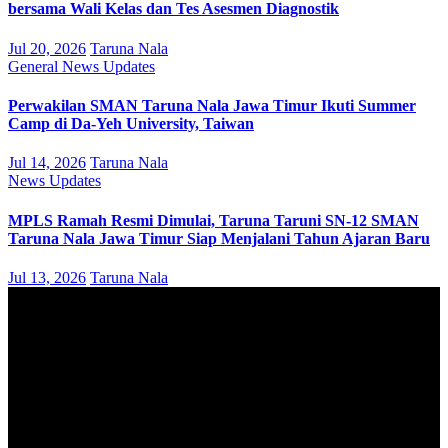
bersama Wali Kelas dan Tes Asesmen Diagnostik
Jul 20, 2026
Taruna Nala
General
News
Updates
Perwakilan SMAN Taruna Nala Jawa Timur Ikuti Summer
Camp di Da-Yeh University, Taiwan
Jul 14, 2026
Taruna Nala
News
Updates
MPLS Ramah Resmi Dimulai, Taruna Taruni SN-12 SMAN
Taruna Nala Jawa Timur Siap Menjalani Tahun Ajaran Baru
Jul 13, 2026
Taruna Nala
August 2026
M
T
W
T
F
S
S
1
2
3
4
5
6
7
8
9
10
11
12
13
14
15
16
17
18
19
20
21
22
23
24
25
26
27
28
29
30