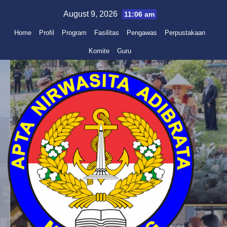
Skip
August 9, 2026
11:06 am
to
Home
Profil
Program
Fasilitas
Pengawas
Perpustakaan
content
Komite
Guru