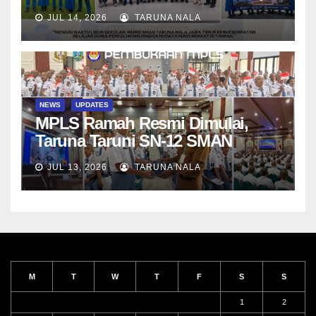
di Da-Yeh University, Taiwan
JUL 14, 2026
TARUNA NALA
NEWS
UPDATES
MPLS Ramah Resmi Dimulai,
Taruna Taruni SN-12 SMAN
Taruna Nala Jawa Timur Siap
JUL 13, 2026
TARUNA NALA
Menjalani Tahun Ajaran Baru
M
T
W
T
F
S
S
1
2