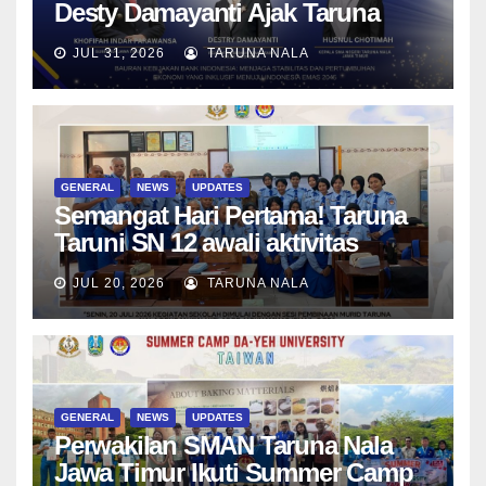
Desty Damayanti Ajak Taruna
SMAN Taruna Nala Jawa Timur
JUL 31, 2026
TARUNA NALA
Menjadi Generasi Pemimpin
Berwawasan Global
GENERAL
NEWS
UPDATES
Semangat Hari Pertama! Taruna
Taruni SN 12 awali aktivitas
bersama Wali Kelas dan Tes
JUL 20, 2026
TARUNA NALA
Asesmen Diagnostik
GENERAL
NEWS
UPDATES
Perwakilan SMAN Taruna Nala
Jawa Timur Ikuti Summer Camp