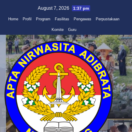
Skip
August 7, 2026
1:37 pm
to
Home
Profil
Program
Fasilitas
Pengawas
Perpustakaan
content
Komite
Guru