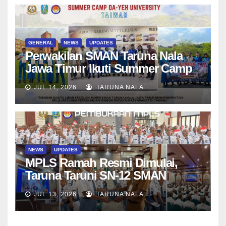
GENERAL
NEWS
UPDATES
Perwakilan SMAN Taruna Nala
Jawa Timur Ikuti Summer Camp
di Da-Yeh University, Taiwan
JUL 14, 2026
TARUNA NALA
NEWS
UPDATES
MPLS Ramah Resmi Dimulai,
Taruna Taruni SN-12 SMAN
Taruna Nala Jawa Timur Siap
JUL 13, 2026
TARUNA NALA
Menjalani Tahun Ajaran Baru