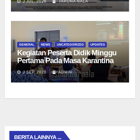
J JUL, 2026
TARUNA NALA
GENERAL
NEWS
UNCATEGORIZED
UPDATES
Kegiatan Peserta Didik Minggu
Pertama Pada Masa Karantina
Tahap II di LANAL Malang
J SEP, 2020
ADMIN
BERITA LAINNYA ...