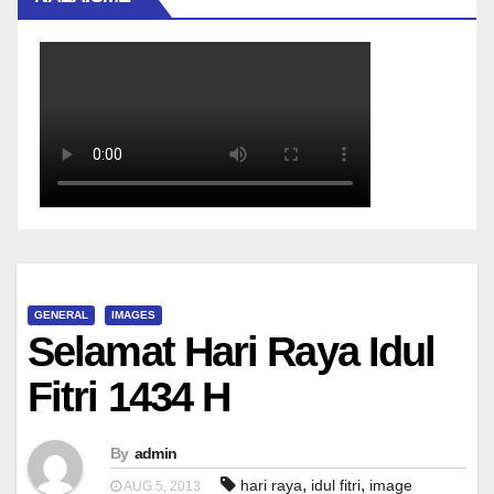
GENERAL
IMAGES
Selamat Hari Raya Idul
Fitri 1434 H
By
admin
,
,
hari raya
idul fitri
image
AUG 5, 2013