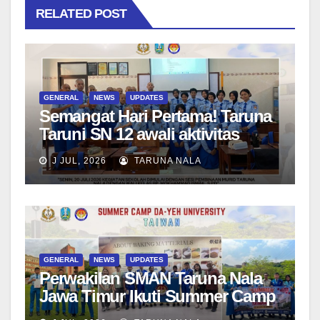
RELATED POST
GENERAL
NEWS
UPDATES
Semangat Hari Pertama! Taruna
Taruni SN 12 awali aktivitas
bersama Wali Kelas dan Tes
J JUL, 2026
TARUNA NALA
Asesmen Diagnostik
GENERAL
NEWS
UPDATES
Perwakilan SMAN Taruna Nala
Jawa Timur Ikuti Summer Camp
di Da-Yeh University, Taiwan