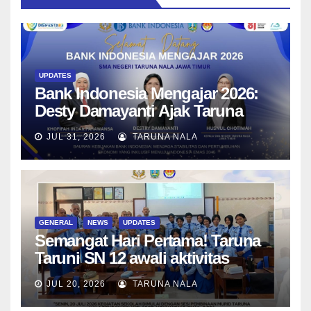
UPDATES
Bank Indonesia Mengajar 2026:
Desty Damayanti Ajak Taruna
SMAN Taruna Nala Jawa Timur
JUL 31, 2026
TARUNA NALA
Menjadi Generasi Pemimpin
Berwawasan Global
GENERAL
NEWS
UPDATES
Semangat Hari Pertama! Taruna
Taruni SN 12 awali aktivitas
bersama Wali Kelas dan Tes
JUL 20, 2026
TARUNA NALA
Asesmen Diagnostik