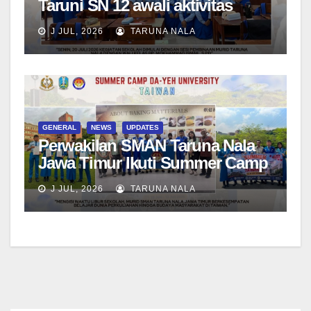
Taruni SN 12 awali aktivitas
bersama Wali Kelas dan Tes
J JUL, 2026
TARUNA NALA
Asesmen Diagnostik
GENERAL
NEWS
UPDATES
Perwakilan SMAN Taruna Nala
Jawa Timur Ikuti Summer Camp
di Da-Yeh University, Taiwan
J JUL, 2026
TARUNA NALA