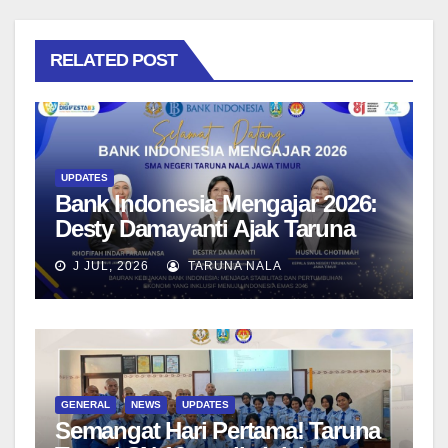
RELATED POST
UPDATES
Bank Indonesia Mengajar 2026:
Desty Damayanti Ajak Taruna
SMAN Taruna Nala Jawa Timur
J JUL, 2026
TARUNA NALA
Menjadi Generasi Pemimpin
Berwawasan Global
GENERAL
NEWS
UPDATES
Semangat Hari Pertama! Taruna