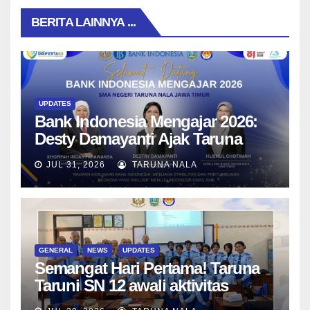
BERITA LAINNYA ...
UPDATES
Bank Indonesia Mengajar 2026:
Desty Damayanti Ajak Taruna
SMAN Taruna Nala Jawa Timur
JUL 31, 2026
TARUNA NALA
Menjadi Generasi Pemimpin
Berwawasan Global
GENERAL
NEWS
UPDATES
Semangat Hari Pertama! Taruna
Taruni SN 12 awali aktivitas
bersama Wali Kelas dan Tes