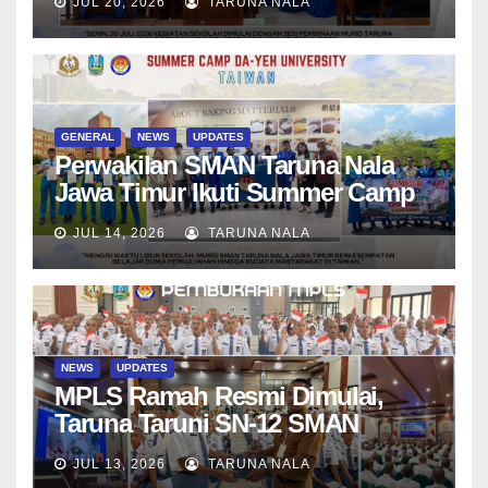
JUL 20, 2026
TARUNA NALA
Asesmen Diagnostik
GENERAL
NEWS
UPDATES
Perwakilan SMAN Taruna Nala
Jawa Timur Ikuti Summer Camp
di Da-Yeh University, Taiwan
JUL 14, 2026
TARUNA NALA
NEWS
UPDATES
MPLS Ramah Resmi Dimulai,
Taruna Taruni SN-12 SMAN
Taruna Nala Jawa Timur Siap
JUL 13, 2026
TARUNA NALA
Menjalani Tahun Ajaran Baru