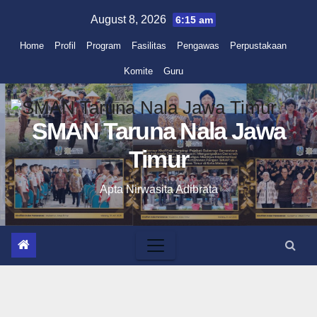
Skip
August 8, 2026
6:15 am
to
Home
Profil
Program
Fasilitas
Pengawas
Perpustakaan
content
Komite
Guru
SMAN Taruna Nala Jawa
Timur
Apta Nirwasita Adibrata