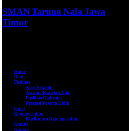
SMAN Taruna Nala Jawa
Timur
Apta Nirwasita Adibrata
@SMAN Taruna Nala 2020
Home
Blog
Fasilitas
Area Sekolah
Asrama Ksatrian Nala
Fasilitas Olahraga
Prestasi Peserta Didik
Guru
Kepengasuhan
Kurikulum Kepengasuhan
Komite
Kontak