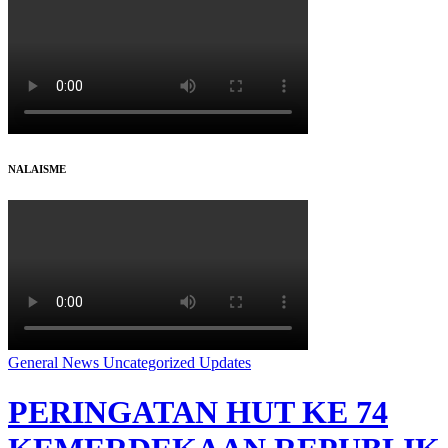
NALAISME
General
News
Uncategorized
Updates
PERINGATAN HUT KE 74