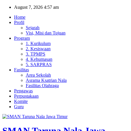
Skip
August 7, 2026
4:57 am
to
Home
content
Profil
Sejarah
Visi, Misi dan Tujuan
Program
1. Kurikulum
2. Kesiswaan
3. TPMPS
4. Kehumasan
5. SARPRAS
Fasilitas
Area Sekolah
Asrama Ksatrian Nala
Fasilitas Olahraga
Pengawas
Perpustakaan
Komite
Guru
SMAN Taruna Nala Jawa