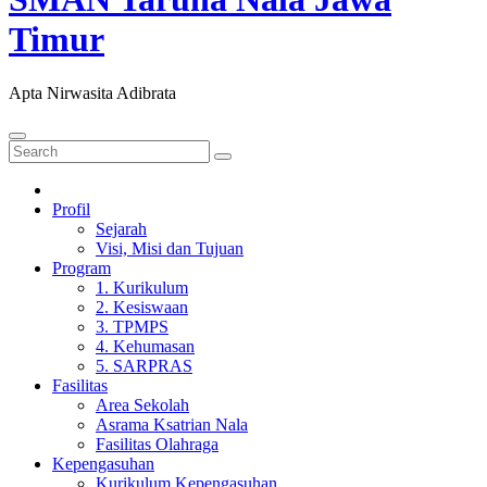
Timur
Apta Nirwasita Adibrata
Profil
Sejarah
Visi, Misi dan Tujuan
Program
1. Kurikulum
2. Kesiswaan
3. TPMPS
4. Kehumasan
5. SARPRAS
Fasilitas
Area Sekolah
Asrama Ksatrian Nala
Fasilitas Olahraga
Kepengasuhan
Kurikulum Kepengasuhan