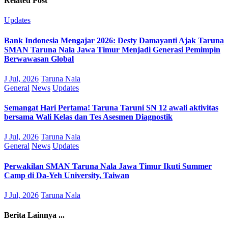
Related Post
Updates
Bank Indonesia Mengajar 2026: Desty Damayanti Ajak Taruna
SMAN Taruna Nala Jawa Timur Menjadi Generasi Pemimpin
Berwawasan Global
J Jul, 2026
Taruna Nala
General
News
Updates
Semangat Hari Pertama! Taruna Taruni SN 12 awali aktivitas
bersama Wali Kelas dan Tes Asesmen Diagnostik
J Jul, 2026
Taruna Nala
General
News
Updates
Perwakilan SMAN Taruna Nala Jawa Timur Ikuti Summer
Camp di Da-Yeh University, Taiwan
J Jul, 2026
Taruna Nala
Berita Lainnya ...