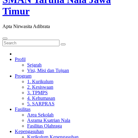
Timur
Apta Nirwasita Adibrata
Profil
Sejarah
Visi, Misi dan Tujuan
Program
1. Kurikulum
2. Kesiswaan
3. TPMPS
4. Kehumasan
5. SARPRAS
Fasilitas
Area Sekolah
Asrama Ksatrian Nala
Fasilitas Olahraga
Kepengasuhan
Kurikulum Kepengasuhan