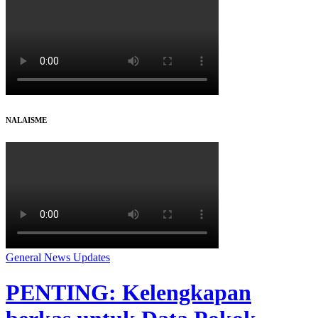
NALAISME
General
News
Updates
PENTING: Kelengkapan