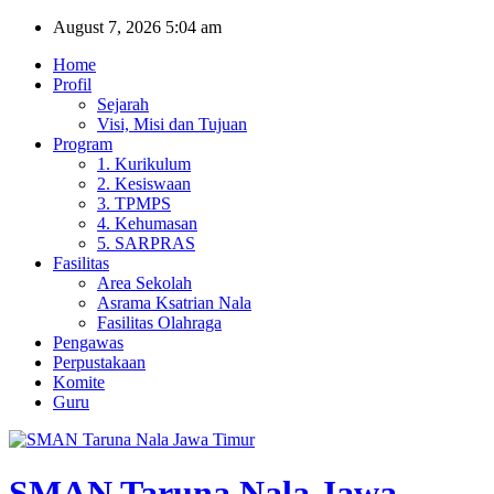
Skip
August 7, 2026
5:04 am
to
Home
content
Profil
Sejarah
Visi, Misi dan Tujuan
Program
1. Kurikulum
2. Kesiswaan
3. TPMPS
4. Kehumasan
5. SARPRAS
Fasilitas
Area Sekolah
Asrama Ksatrian Nala
Fasilitas Olahraga
Pengawas
Perpustakaan
Komite
Guru
SMAN Taruna Nala Jawa