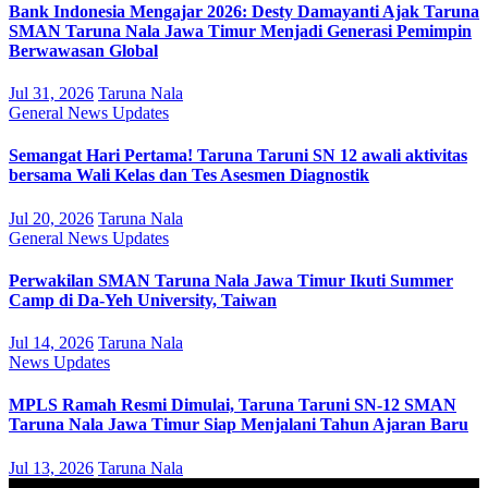
Bank Indonesia Mengajar 2026: Desty Damayanti Ajak Taruna
SMAN Taruna Nala Jawa Timur Menjadi Generasi Pemimpin
Berwawasan Global
Jul 31, 2026
Taruna Nala
General
News
Updates
Semangat Hari Pertama! Taruna Taruni SN 12 awali aktivitas
bersama Wali Kelas dan Tes Asesmen Diagnostik
Jul 20, 2026
Taruna Nala
General
News
Updates
Perwakilan SMAN Taruna Nala Jawa Timur Ikuti Summer
Camp di Da-Yeh University, Taiwan
Jul 14, 2026
Taruna Nala
News
Updates
MPLS Ramah Resmi Dimulai, Taruna Taruni SN-12 SMAN
Taruna Nala Jawa Timur Siap Menjalani Tahun Ajaran Baru
Jul 13, 2026
Taruna Nala
August 2026