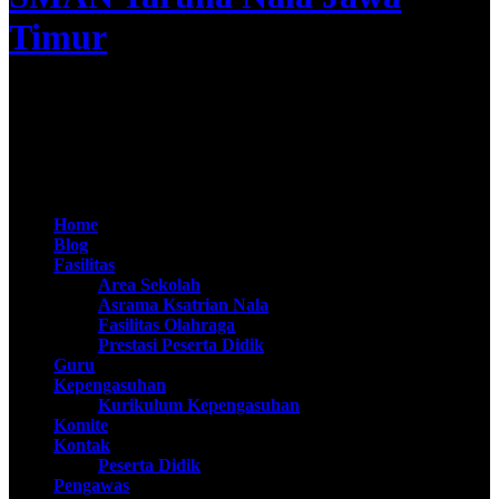
Timur
Apta Nirwasita Adibrata
@SMAN Taruna Nala 2020
Home
Blog
Fasilitas
Area Sekolah
Asrama Ksatrian Nala
Fasilitas Olahraga
Prestasi Peserta Didik
Guru
Kepengasuhan
Kurikulum Kepengasuhan
Komite
Kontak
Peserta Didik
Pengawas