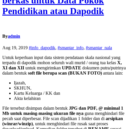
berkas untuk Data Pokok
Pendidikan atau Dapodik
By
admin
Aug 19, 2019
#info_dapodik
,
#smantar_info
,
#smantar_nala
Untuk keperluan input data sistem pendataan skala nasional yang
terpadu di dapodik mohon seluruh wali murid / orang tua kelas
X,
XI dan XII
untuk mengirimkan
UPDATE
dokumen putra/putrinya
dalam bentuk
soft file berupa scan (BUKAN FOTO)
antara lain:
Ijazah,
SKHUN,
Kartu Keluarga / KK dan
Akta kelahiran
File tersebut disimpan dalam bentuk
JPG dan PDF, @ minimal 1
Mb untuk masing-masing ukuran file nya
guna menghindari file
pecah saat diperbesar. File scan dijadikan 1 folder dan di
arsipkan
(winrar/winzip)
, untuk menghindari file rusak saat proses
download/upload. Kemudian folder tersebut di
RENAME
sesuai