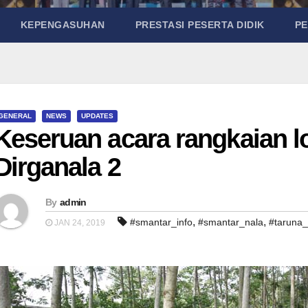
KEPENGASUHAN
PRESTASI PESERTA DIDIK
P
GENERAL
NEWS
UPDATES
Keseruan acara rangkaian 
Dirganala 2
By
admin
,
,
#smantar_info
#smantar_nala
#taruna_
JAN 24, 2019