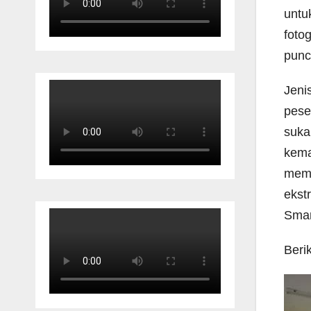
untu
foto
punc
Jeni
pese
suka
kema
memp
ekst
Sman
Beri