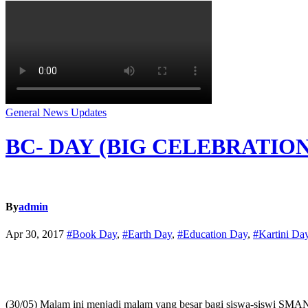
General
News
Updates
BC- DAY (BIG CELEBRATION
By
admin
Apr 30, 2017
#Book Day
,
#Earth Day
,
#Education Day
,
#Kartini Da
(30/05) Malam ini menjadi malam yang besar bagi siswa-siswi SMAN