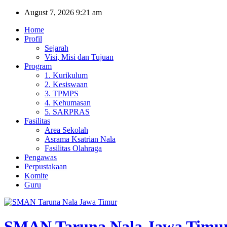
Skip
August 7, 2026
9:21 am
to
Home
content
Profil
Sejarah
Visi, Misi dan Tujuan
Program
1. Kurikulum
2. Kesiswaan
3. TPMPS
4. Kehumasan
5. SARPRAS
Fasilitas
Area Sekolah
Asrama Ksatrian Nala
Fasilitas Olahraga
Pengawas
Perpustakaan
Komite
Guru
SMAN Taruna Nala Jawa Timu