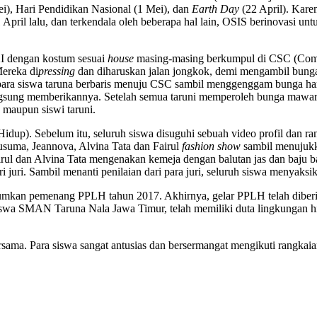
ei), Hari Pendidikan Nasional (1 Mei), dan
Earth Day
(22 April). Kare
ril lalu, dan terkendala oleh beberapa hal lain, OSIS berinovasi unt
 XI dengan kostum sesuai
house
masing-masing berkumpul di CSC (Commu
Mereka di
pressing
dan diharuskan jalan jongkok, demi mengambil bunga
para siswa taruna berbaris menuju CSC sambil menggenggam bunga har
gsung memberikannya. Setelah semua taruni memperoleh bunga mawar mer
maupun siswi taruni.
Hidup). Sebelum itu, seluruh siswa disuguhi sebuah video profil dan 
usuma, Jeannova, Alvina Tata dan Fairul
fashion show
sambil menujuk
rul dan Alvina Tata mengenakan kemeja dengan balutan jas dan baju ba
juri. Sambil menanti penilaian dari para juri, seluruh siswa menyaksik
umkan pemenang PPLH tahun 2017. Akhirnya, gelar PPLH telah diber
swa SMAN Taruna Nala Jawa Timur, telah memiliki duta lingkungan 
sama. Para siswa sangat antusias dan bersermangat mengikuti rangkaia