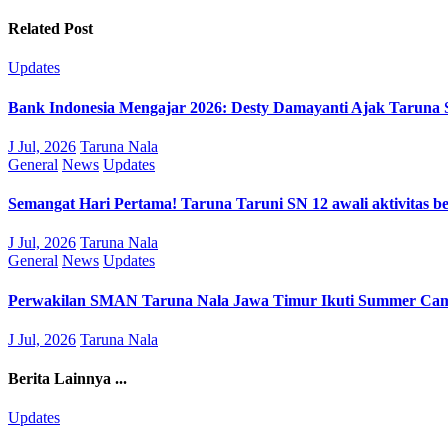
Related Post
Updates
Bank Indonesia Mengajar 2026: Desty Damayanti Ajak Tarun
J Jul, 2026
Taruna Nala
General
News
Updates
Semangat Hari Pertama! Taruna Taruni SN 12 awali aktivitas b
J Jul, 2026
Taruna Nala
General
News
Updates
Perwakilan SMAN Taruna Nala Jawa Timur Ikuti Summer Camp
J Jul, 2026
Taruna Nala
Berita Lainnya ...
Updates