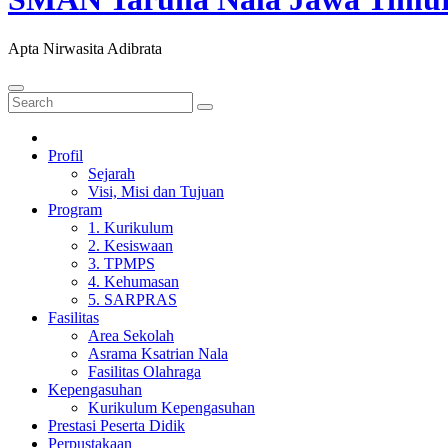
Apta Nirwasita Adibrata
Profil
Sejarah
Visi, Misi dan Tujuan
Program
1. Kurikulum
2. Kesiswaan
3. TPMPS
4. Kehumasan
5. SARPRAS
Fasilitas
Area Sekolah
Asrama Ksatrian Nala
Fasilitas Olahraga
Kepengasuhan
Kurikulum Kepengasuhan
Prestasi Peserta Didik
Perpustakaan