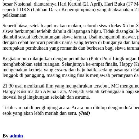
besar Nasional, diantaranya Hari Kartini (21 April), Hari Buku (17 M
seperti LDKS (Latihan Dasar Kepempimpinan) yang dilaksanakan 21 Ap
pelaksanaan.
Seperti biasa, setelah apel makan malam, seluruh siswa kelas X dan
siswa berkumpul terlebih dahulu di lapangan hijau. Tidak disangka! 
diambil sesuai keberuntungan siswa taruna. Usai mengambil mawar, 
dengan cepat mencari pemilik nama yang tertera di bunganya dan lan
merupakan pembukaan yang romantis dan berkesan bagi siswa taruna 
Kegiatan pun dilanjutkan dengan pemilihan (Putra Putri Lingkungan 
menghebohkan seisi ruangan. Selanjutnya ke-empat finalis, Happy K
mengenakan kemeja yang
casual
dan baju batik, sedang pasangan Fai
lenggok di panggung, masing masing finalis menjawab pertanyaan dari 
21.30 usai menikmati film yang mengahrukan tersebut, MC mengum
Happy Kusuma dan Alvina Tata. Menjadi sebuah kebanggaan bagi si
inovasi bagi lingkungan sekolah dan asrama.
Telah sampai di penghujung acara. Acara pun ditutup dengan do’a ber
esok yang akan lebih meriah dan seru.
(/hsd)
By
admin