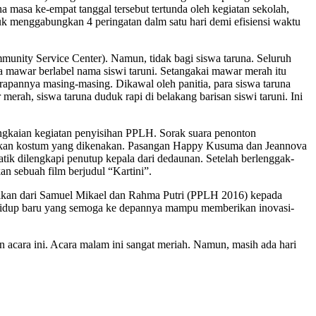
na masa ke-empat tanggal tersebut tertunda oleh kegiatan sekolah,
uk menggabungkan 4 peringatan dalm satu hari demi efisiensi waktu
nity Service Center). Namun, tidak bagi siswa taruna. Seluruh
 mawar berlabel nama siswi taruni. Setangakai mawar merah itu
apannya masing-masing. Dikawal oleh panitia, para siswa taruna
ah, siswa taruna duduk rapi di belakang barisan siswi taruni. Ini
rangkaian kegiatan penyisihan PPLH. Sorak suara penonton
kan kostum yang dikenakan. Pasangan Happy Kusuma dan Jeannova
tik dilengkapi penutup kepala dari dedaunan. Setelah berlenggak-
an sebuah film berjudul “Kartini”.
ikan dari Samuel Mikael dan Rahma Putri (PPLH 2016) kepada
hidup baru yang semoga ke depannya mampu memberikan inovasi-
n acara ini. Acara malam ini sangat meriah. Namun, masih ada hari