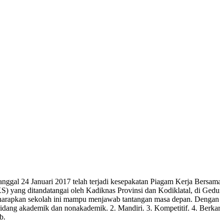
tanggal 24 Januari 2017 telah terjadi kesepakatan Piagam Kerja Ber
) yang ditandatangai oleh Kadiknas Provinsi dan Kodiklatal, di Gedun
apkan sekolah ini mampu menjawab tantangan masa depan. Dengan did
idang akademik dan nonakademik. 2. Mandiri. 3. Kompetitif. 4. Berka
b.