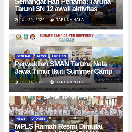
Semangat Hari Pertama! Taruna
Taruni SN 12 awali aktivitas
bersama Wali Kelas dan Tes
JUL 20, 2026
TARUNA NALA
Asesmen Diagnostik
GENERAL
NEWS
UPDATES
Perwakilan SMAN Taruna Nala
Jawa Timur Ikuti Summer Camp
di Da-Yeh University, Taiwan
JUL 14, 2026
TARUNA NALA
NEWS
UPDATES
MPLS Ramah Resmi Dimulai,