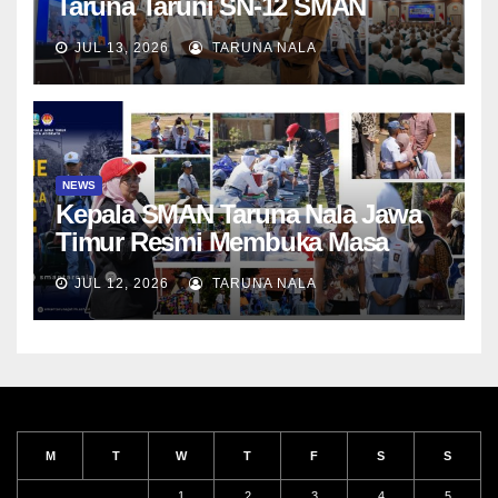
Taruna Taruni SN-12 SMAN
Taruna Nala Jawa Timur Siap
JUL 13, 2026
TARUNA NALA
Menjalani Tahun Ajaran Baru
NEWS
Kepala SMAN Taruna Nala Jawa
Timur Resmi Membuka Masa
Penerimaan Taruna Baru SN-12
JUL 12, 2026
TARUNA NALA
M
T
W
T
F
S
S
1
2
3
4
5