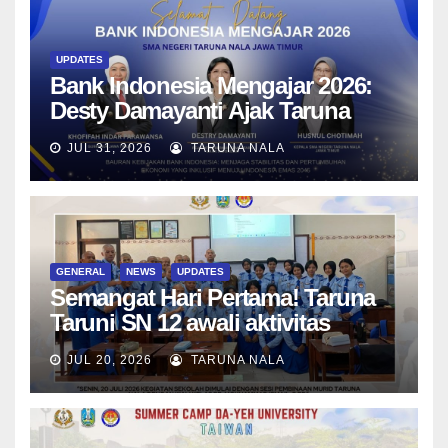
UPDATES
Bank Indonesia Mengajar 2026:
Desty Damayanti Ajak Taruna
SMAN Taruna Nala Jawa Timur
JUL 31, 2026
TARUNA NALA
Menjadi Generasi Pemimpin
Berwawasan Global
GENERAL
NEWS
UPDATES
Semangat Hari Pertama! Taruna
Taruni SN 12 awali aktivitas
bersama Wali Kelas dan Tes
JUL 20, 2026
TARUNA NALA
Asesmen Diagnostik