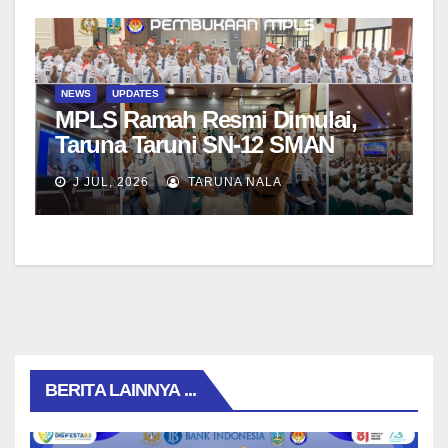
NEWS
UPDATES
MPLS Ramah Resmi Dimulai,
Taruna Taruni SN-12 SMAN
Taruna Nala Jawa Timur Siap
J JUL, 2026
TARUNA NALA
Menjalani Tahun Ajaran Baru
BERITA LAINNYA ...