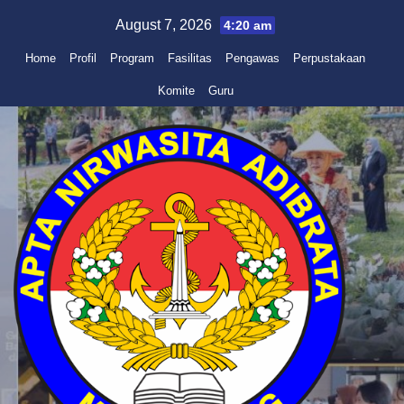
Skip
August 7, 2026
4:20 am
to
Home
Profil
Program
Fasilitas
Pengawas
Perpustakaan
content
Komite
Guru