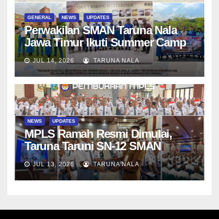
GENERAL
NEWS
UPDATES
Perwakilan SMAN Taruna Nala
Jawa Timur Ikuti Summer Camp
di Da-Yeh University, Taiwan
JUL 14, 2026
TARUNA NALA
NEWS
UPDATES
MPLS Ramah Resmi Dimulai,
Taruna Taruni SN-12 SMAN
Taruna Nala Jawa Timur Siap
JUL 13, 2026
TARUNA NALA
Menjalani Tahun Ajaran Baru