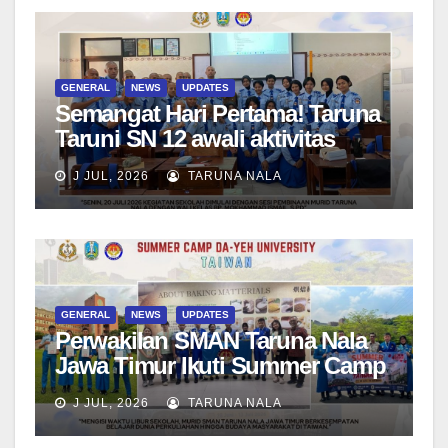
GENERAL
NEWS
UPDATES
Semangat Hari Pertama! Taruna
Taruni SN 12 awali aktivitas
bersama Wali Kelas dan Tes
J JUL, 2026
TARUNA NALA
Asesmen Diagnostik
GENERAL
NEWS
UPDATES
Perwakilan SMAN Taruna Nala
Jawa Timur Ikuti Summer Camp
di Da-Yeh University, Taiwan
J JUL, 2026
TARUNA NALA