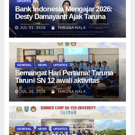
UPDATES
Bank Indonesia Mengajar 2026:
Desty Damayanti Ajak Taruna
SMAN Taruna Nala Jawa Timur
JUL 31, 2026
TARUNA NALA
Menjadi Generasi Pemimpin
Berwawasan Global
GENERAL
NEWS
UPDATES
Semangat Hari Pertama! Taruna
Taruni SN 12 awali aktivitas
bersama Wali Kelas dan Tes
JUL 20, 2026
TARUNA NALA
Asesmen Diagnostik
GENERAL
NEWS
UPDATES