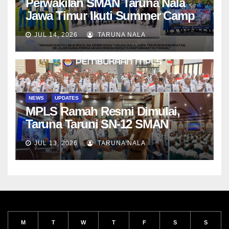
Perwakilan SMAN Taruna Nala
Jawa Timur Ikuti Summer Camp
di Da-Yeh University, Taiwan
JUL 14, 2026
TARUNA NALA
NEWS
UPDATES
MPLS Ramah Resmi Dimulai,
Taruna Taruni SN-12 SMAN
Taruna Nala Jawa Timur Siap
JUL 13, 2026
TARUNA NALA
Menjalani Tahun Ajaran Baru
M
T
W
T
F
S
S