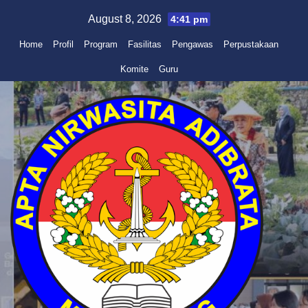
Skip
August 8, 2026
4:41 pm
to
Home
Profil
Program
Fasilitas
Pengawas
Perpustakaan
content
Komite
Guru