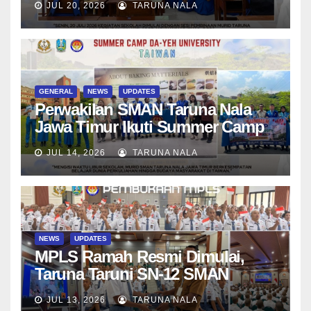
JUL 20, 2026
TARUNA NALA
Asesmen Diagnostik
GENERAL
NEWS
UPDATES
Perwakilan SMAN Taruna Nala
Jawa Timur Ikuti Summer Camp
di Da-Yeh University, Taiwan
JUL 14, 2026
TARUNA NALA
NEWS
UPDATES
MPLS Ramah Resmi Dimulai,
Taruna Taruni SN-12 SMAN
Taruna Nala Jawa Timur Siap
JUL 13, 2026
TARUNA NALA
Menjalani Tahun Ajaran Baru