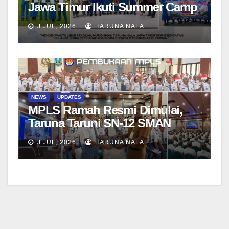
Jawa Timur Ikuti Summer Camp
di Da-Yeh University, Taiwan
J JUL, 2026
TARUNA NALA
NEWS
UPDATES
MPLS Ramah Resmi Dimulai,
Taruna Taruni SN-12 SMAN
Taruna Nala Jawa Timur Siap
J JUL, 2026
TARUNA NALA
Menjalani Tahun Ajaran Baru