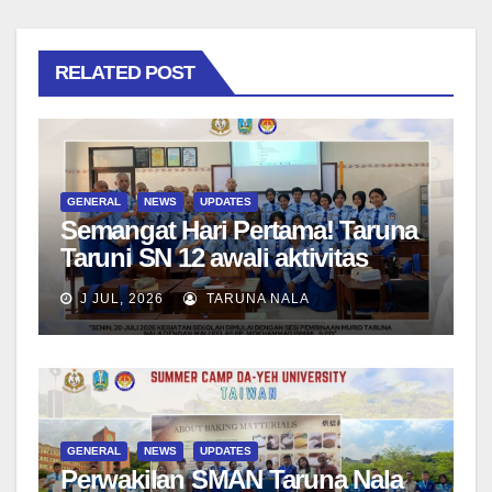
RELATED POST
GENERAL
NEWS
UPDATES
Semangat Hari Pertama! Taruna
Taruni SN 12 awali aktivitas
bersama Wali Kelas dan Tes
J JUL, 2026
TARUNA NALA
Asesmen Diagnostik
GENERAL
NEWS
UPDATES
Perwakilan SMAN Taruna Nala