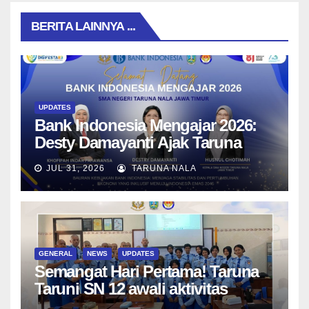
BERITA LAINNYA ...
UPDATES
Bank Indonesia Mengajar 2026:
Desty Damayanti Ajak Taruna
SMAN Taruna Nala Jawa Timur
JUL 31, 2026
TARUNA NALA
Menjadi Generasi Pemimpin
Berwawasan Global
GENERAL
NEWS
UPDATES
Semangat Hari Pertama! Taruna
Taruni SN 12 awali aktivitas
bersama Wali Kelas dan Tes