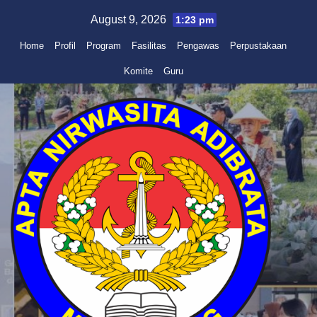
Skip
August 9, 2026
1:23 pm
to
Home
Profil
Program
Fasilitas
Pengawas
Perpustakaan
content
Komite
Guru