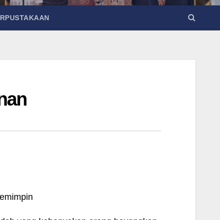
ERPUSTAKAAN
inan
pemimpin