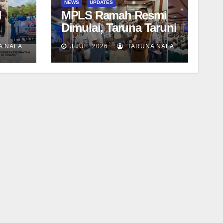
NEWS
UPDATES
N
MPLS Ramah Resmi
Dimulai, Taruna Taruni
er
SN-12 SMAN Taruna
A NALA
J JUL, 2026
TARUNA NALA
Nala Jawa Timur Siap
n
Menjalani Tahun
Ajaran Baru