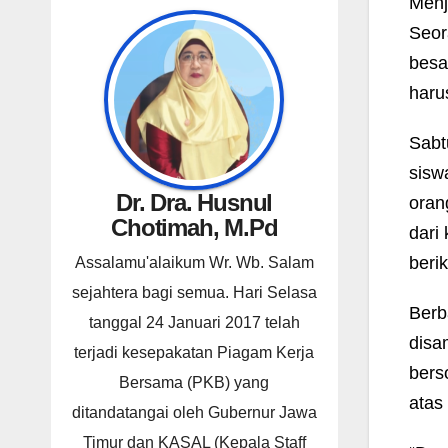
Menj
Seor
besa
haru
Sabtu
sisw
Dr. Dra. Husnul
oran
Chotimah, M.Pd
dari 
beri
Assalamu'alaikum Wr. Wb. Salam
sejahtera bagi semua. Hari Selasa
Berb
tanggal 24 Januari 2017 telah
disa
terjadi kesepakatan Piagam Kerja
bers
Bersama (PKB) yang
atas
ditandatangai oleh Gubernur Jawa
Timur dan KASAL (Kepala Staff