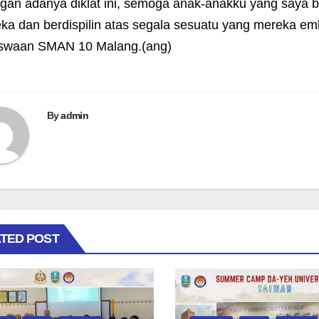
gan adanya diklat ini, semoga anak-anakku yang saya ba
ka dan berdispilin atas segala sesuatu yang mereka em
swaan SMAN 10 Malang.
(ang)
By
admin
TED POST