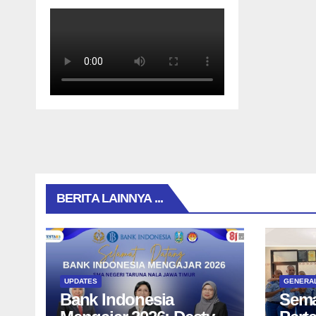
BERITA LAINNYA ...
UPDATES
GENERA
Bank Indonesia
Sema