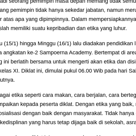
adi seorang pemimpin masa depan memang tidak semu
ang pemimpin tidak hanya sekedar jabatan, namun mer
r atas apa yang dipimpinnya. Dalam mempersiapkannya
slah memiliki suatu kepribadian dan etika yang luhur.
 (15/1) hingga Minggu (16/1) lalu diadakan pendidikan la
a angkatan ke-2 Sampoerna Academy. Bertempat di area
g ini berlatih bersama untuk mengerti akan etika dan dis
kelas XI. Diklat ini, dimulai pukul 06.00 Wib pada hari S
kutnya.
agai etika seperti cara makan, cara berjalan, cara berte
mpaikan kepada peserta diklat. Dengan etika yang bai
osialisasi dengan baik dengan masyarakat. Tidak hanya 
 kedisplinan yang harus tetap dijaga baik di sekolah, 