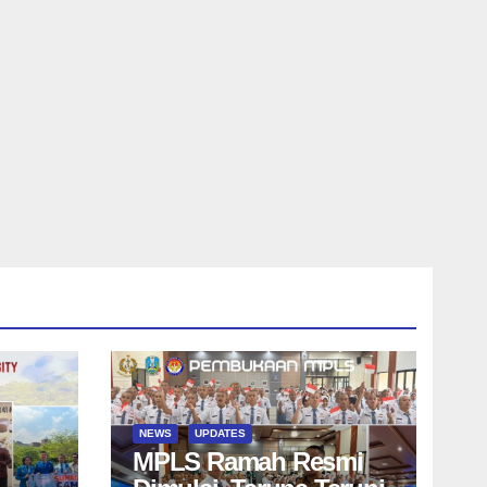
NEWS
UPDATES
MPLS Ramah Resmi