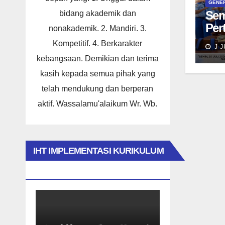
GENE
Sem
bidang akademik dan
Per
nonakademik. 2. Mandiri. 3.
Tar
Kompetitif. 4. Berkarakter
J J
akt
kebangsaan. Demikian dan terima
Kel
kasih kepada semua pihak yang
Ase
telah mendukung dan berperan
aktif. Wassalamu'alaikum Wr. Wb.
IHT IMPLEMENTASI KURIKULUM
MERDEKA 2023