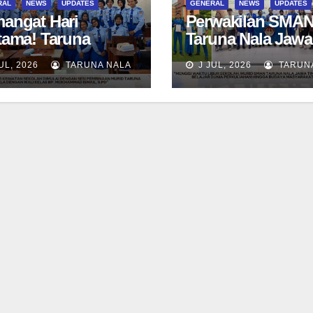
RAL
NEWS
UPDATES
GENERAL
NEWS
UPDATES
angat Hari
Perwakilan SMA
tama! Taruna
Taruna Nala Jawa
uni SN 12 awali
Timur Ikuti Summ
UL, 2026
TARUNA NALA
J JUL, 2026
TARUN
ivitas bersama Wali
Camp di Da-Yeh
as dan Tes
University, Taiwa
smen Diagnostik