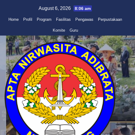
Skip
August 6, 2026
8:06 am
to
Home
Profil
Program
Fasilitas
Pengawas
Perpustakaan
content
Komite
Guru