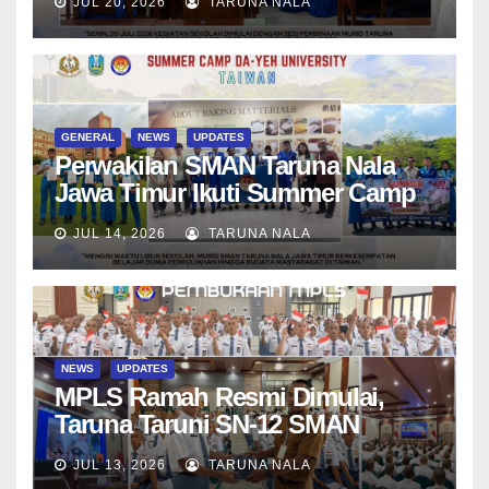
JUL 20, 2026
TARUNA NALA
Asesmen Diagnostik
GENERAL
NEWS
UPDATES
Perwakilan SMAN Taruna Nala
Jawa Timur Ikuti Summer Camp
di Da-Yeh University, Taiwan
JUL 14, 2026
TARUNA NALA
NEWS
UPDATES
MPLS Ramah Resmi Dimulai,
Taruna Taruni SN-12 SMAN
Taruna Nala Jawa Timur Siap
JUL 13, 2026
TARUNA NALA
Menjalani Tahun Ajaran Baru