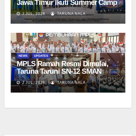
Jawa Timur Ikuti Summer Camp
di Da-Yeh University, Taiwan
J JUL, 2026
TARUNA NALA
NEWS
UPDATES
MPLS Ramah Resmi Dimulai,
Taruna Taruni SN-12 SMAN
Taruna Nala Jawa Timur Siap
J JUL, 2026
TARUNA NALA
Menjalani Tahun Ajaran Baru