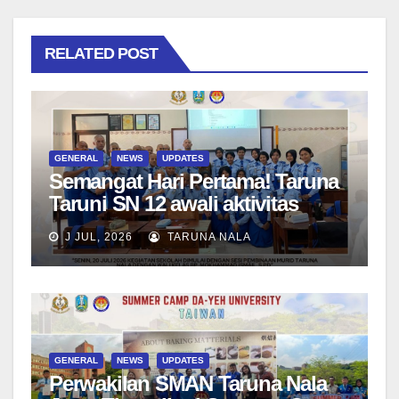
RELATED POST
GENERAL
NEWS
UPDATES
Semangat Hari Pertama! Taruna
Taruni SN 12 awali aktivitas
bersama Wali Kelas dan Tes
J JUL, 2026
TARUNA NALA
Asesmen Diagnostik
GENERAL
NEWS
UPDATES
Perwakilan SMAN Taruna Nala