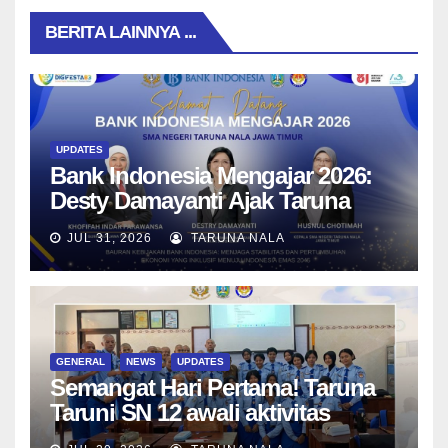
BERITA LAINNYA ...
UPDATES
Bank Indonesia Mengajar 2026:
Desty Damayanti Ajak Taruna
SMAN Taruna Nala Jawa Timur
JUL 31, 2026
TARUNA NALA
Menjadi Generasi Pemimpin
Berwawasan Global
GENERAL
NEWS
UPDATES
Semangat Hari Pertama! Taruna
Taruni SN 12 awali aktivitas
bersama Wali Kelas dan Tes