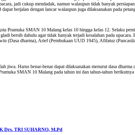
cara, jadi cukup mendadak, namun walaupun tidak banyak persiapan da
dapat berjalan dengan lancar walaupun juga dilaksanakan pada petang
nggota Pramuka SMAN 10 Malang kelas 10 hingga kelas 12. Selaku pem
ladi bersih dahulu agar tidak banyak terjadi kesalahan pada upacara
n (Dasa dharma), Arief (Pembukaan UUD 1945), Afifatuz (Pancasila
 jiwa. Harus benar-benar dapat dilaksanakan menurut dasa dharma da
Pramuka SMAN 10 Malang pada tahun ini dan tahun-tahun berikutnya bi
Drs. TRI SUHARNO, M.Pd