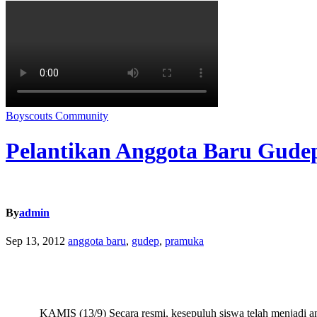
Boyscouts
Community
Pelantikan Anggota Baru Gud
By
admin
Sep 13, 2012
anggota baru
,
gudep
,
pramuka
KAMIS (13/9)
Secara resmi, kesepuluh siswa telah menjadi 