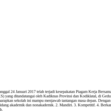
tanggal 24 Januari 2017 telah terjadi kesepakatan Piagam Kerja Ber
) yang ditandatangai oleh Kadiknas Provinsi dan Kodiklatal, di Gedun
apkan sekolah ini mampu menjawab tantangan masa depan. Dengan did
idang akademik dan nonakademik. 2. Mandiri. 3. Kompetitif. 4. Berka
b.