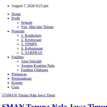
Skip
August 7, 2026
9:23 pm
to
Home
content
Profil
Sejarah
Visi, Misi dan Tujuan
Program
1. Kurikulum
2. Kesiswaan
3. TPMPS
4. Kehumasan
5. SARPRAS
Fasilitas
Area Sekolah
Asrama Ksatrian Nala
Fasilitas Olahraga
Pengawas
Perpustakaan
Komite
Guru
SMAN Taruna Nala Jawa Timu