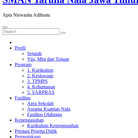
Apta Nirwasita Adibrata
Profil
Sejarah
Visi, Misi dan Tujuan
Program
1. Kurikulum
2. Kesiswaan
3. TPMPS
4. Kehumasan
5. SARPRAS
Fasilitas
Area Sekolah
Asrama Ksatrian Nala
Fasilitas Olahraga
Kepengasuhan
Kurikulum Kepengasuhan
Prestasi Peserta Didik
Perpustakaan