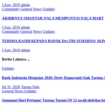
J Aug, 2019
admin
Community
General
News
Updates
AKHIRNYA SMANTAR NALA MEMPUNYAI NALA MART
J Aug, 2019
admin
Community
General
News
Updates
TERIMA KASIH KEPADA BAPAK Drs.TRI SUHARNO, M.P
J Aug, 2019
admin
Berita Lainnya ...
Updates
Bank Indonesia Mengajar 2026: Desty Damayanti Ajak Tarun
Jul 31, 2026
Taruna Nala
General
News
Updates
Semangat Hari Pertama! Taruna Taruni SN 12 awali aktivitas b