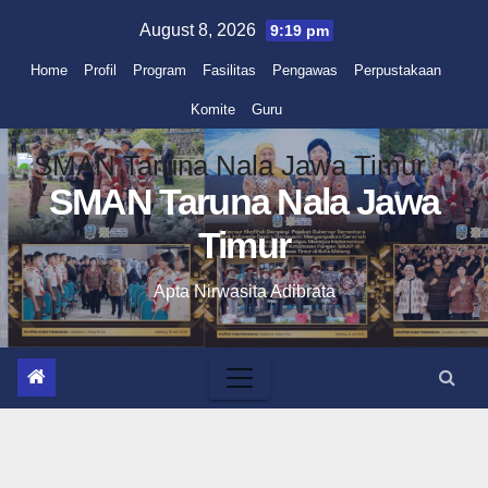
Skip
August 8, 2026
9:19 pm
to
Home
Profil
Program
Fasilitas
Pengawas
Perpustakaan
content
Komite
Guru
SMAN Taruna Nala Jawa
Timur
Apta Nirwasita Adibrata