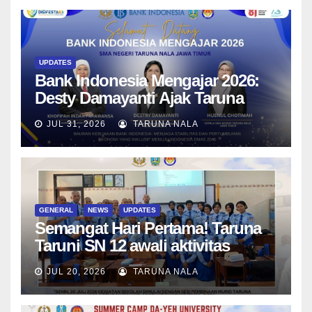
UPDATES
Bank Indonesia Mengajar 2026:
Desty Damayanti Ajak Taruna
SMAN Taruna Nala Jawa Timur
JUL 31, 2026
TARUNA NALA
Menjadi Generasi Pemimpin
Berwawasan Global
GENERAL
NEWS
UPDATES
Semangat Hari Pertama! Taruna
Taruni SN 12 awali aktivitas
bersama Wali Kelas dan Tes
JUL 20, 2026
TARUNA NALA
Asesmen Diagnostik