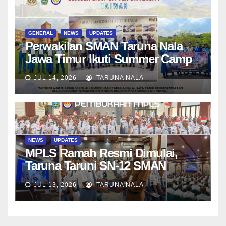
GENERAL
NEWS
UPDATES
Perwakilan SMAN Taruna Nala
Jawa Timur Ikuti Summer Camp
di Da-Yeh University, Taiwan
JUL 14, 2026
TARUNA NALA
NEWS
UPDATES
MPLS Ramah Resmi Dimulai,
Taruna Taruni SN-12 SMAN
Taruna Nala Jawa Timur Siap
JUL 13, 2026
TARUNA NALA
Menjalani Tahun Ajaran Baru