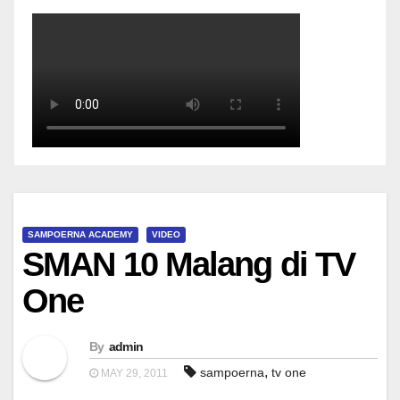
SAMPOERNA ACADEMY
VIDEO
SMAN 10 Malang di TV
One
By
admin
,
sampoerna
tv one
MAY 29, 2011