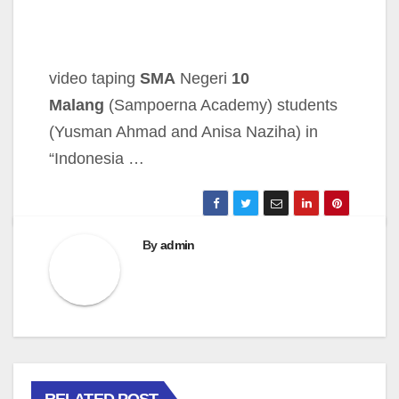
video taping
SMA
Negeri
10
Malang
(Sampoerna Academy) students
(Yusman Ahmad and Anisa Naziha) in
“Indonesia …
By
admin
RELATED POST