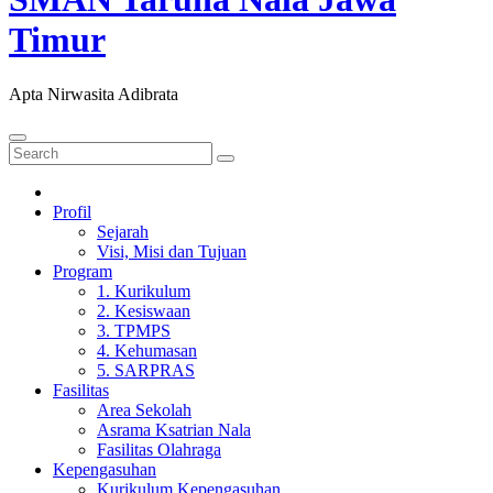
Timur
Apta Nirwasita Adibrata
Profil
Sejarah
Visi, Misi dan Tujuan
Program
1. Kurikulum
2. Kesiswaan
3. TPMPS
4. Kehumasan
5. SARPRAS
Fasilitas
Area Sekolah
Asrama Ksatrian Nala
Fasilitas Olahraga
Kepengasuhan
Kurikulum Kepengasuhan