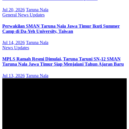
Jul 20, 2026
Taruna Nala
General
News
Updates
Perwakilan SMAN Taruna Nala Jawa Timur Ikuti Summer
Camp di Da-Yeh University, Taiwan
Jul 14, 2026
Taruna Nala
News
Updates
MPLS Ramah Resmi Dimulai, Taruna Taruni SN-12 SMAN
Taruna Nala Jawa Timur Siap Menjalani Tahun Ajaran Baru
Jul 13, 2026
Taruna Nala
August 2026
M
T
W
T
F
S
S
1
2
3
4
5
6
7
8
9
10
11
12
13
14
15
16
17
18
19
20
21
22
23
24
25
26
27
28
29
30
31