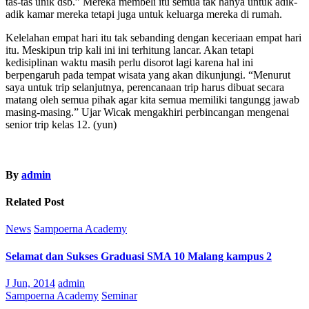
tas-tas unik dsb.” Mereka membeli itu semua tak hanya untuk adik-
adik kamar mereka tetapi juga untuk keluarga mereka di rumah.
Kelelahan empat hari itu tak sebanding dengan keceriaan empat hari
itu. Meskipun
trip
kali ini ini terhitung lancar. Akan tetapi
kedisiplinan waktu masih perlu disorot lagi karena hal ini
berpengaruh pada tempat wisata yang akan dikunjungi. “Menurut
saya untuk
trip
selanjutnya, perencanaan trip harus dibuat secara
matang oleh semua pihak agar kita semua memiliki tangungg jawab
masing-masing.” Ujar Wicak mengakhiri perbincangan mengenai
senior
trip
kelas 12.
(yun)
By
admin
Related Post
News
Sampoerna Academy
Selamat dan Sukses Graduasi SMA 10 Malang kampus 2
J Jun, 2014
admin
Sampoerna Academy
Seminar