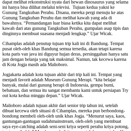
dapat melihat rekonstruksi nyata dari hewan dinosaurus yang selama
ini hanya bisa dilihat melalui televisi. Tujuan kedua yakni ke
Gunung Tangkuban Perahu. Disana, mereka pergi menuju ke atas
Gunung Tangkuban Perahu dan melihat kawah yang ada di
bawahnya. “Pemandangan luar biasa ketika kita dapat melihat
kawah dari atas gunung Tangkuban Perahu, gumpalan asap tipis dan
dinginnya membuat suasana menjadi lengkap.” Ujar Wicak.
Cihamplas adalah penutup tujuan
trip
kali ini di Bandung. Tempat
pusat oleh-oleh khas Bandung semua tersedia, akan tetapi karena
kota
paris van java
ini diguyur hujan deras, persinggahan hanya satu
jam dengan belanja yang tak maksimal. Namun, tak kecewa karena
di Kota Jogja masih ada Malioboro.
Jogjakarta adalah kota tujuan akhir dari
trip
kali ini. Tempat yang
menjadi favorit adalah Museum Gunung Merapi. “kita belajar
banyak, mulai dari gunung berapi di Indonesia, gempa bumi,
bebatuan, dan semua itu sangat membantu kami untuk persiapan
Try
out
kota kedua minggu depan.” Ujar Wicak.
Malioboro adalah tujuan akhir dari
s
enior trip
tahun ini, setelah
dibuat kecewa oleh situasi di Cihamplas, mereka pun berbondong-
bondong membeli oleh-oleh unik khas Jogja. “Menurut saya, kaos,
gantungan-gantugan sudah
mainstream
, oleh-oleh yang membuat
saya
eye-catching
adalah seni-seni kriya seperti perahu kriya potong,