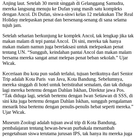
Anjing laut. Setelah 30 menit singgah di Gelanggang Samudra,
mereka langsung menuju ke Dufan yang masih satu kompleks
dengan Ancol. Di Dufan, siswa-siswi kelas 12 melakukan
The Real
Holiday
melepaskan penat dan bersenang-senang di sana selama
tujuh jam.
Setelah seharian berkunjung ke komplek Ancol, tak lengkap jika tak
makan malam di tepi pantai Ancol. Di sini, mereka tak hanya
makan malam namun juga berelaksasi untuk melepaskan penat
tentang UN. “Sungguh, keindahan pantai Ancol dan makan malam
bersama mereka sangat amat melepas penat beban sekolah.” Ujar
Wicak.
Keceriaan ibu kota pun sudah terlalui, tujuan berikutnya dari
Senior
Trip
adalah Kota
Paris van Java
, Kota Bandung. Sebelumnya,
mereka singgah di hotel untuk beristirahat semalam, dan tak diduga
lagi mereka bertemu dengan Dahlan Iskhan, Direktur jawa Pos.
“Tak diduga lagi, setelah bertemu dengan Iwan Setiawan di SSS, di
sini kita juga bertemu dengan Dahlan Iskhan, sungguh pengalaman
menarik bisa bertemu dengan penulis-penulis hebat seperti mereka.”
Ujar Wicak.
Museum Zoologi adalah tujuan awal
trip
di Kota Bandung,
pembalajaran tentang hewan-hewan purbakala menambah
pengetahuan siswa terutama jurusan IPS, tak hanya itu mereka juga