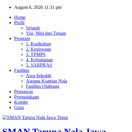
Skip
August 6, 2026
11:31 pm
to
Home
content
Profil
Sejarah
Visi, Misi dan Tujuan
Program
1. Kurikulum
2. Kesiswaan
3. TPMPS
4. Kehumasan
5. SARPRAS
Fasilitas
Area Sekolah
Asrama Ksatrian Nala
Fasilitas Olahraga
Pengawas
Perpustakaan
Komite
Guru
SMAN Taruna Nala Jawa