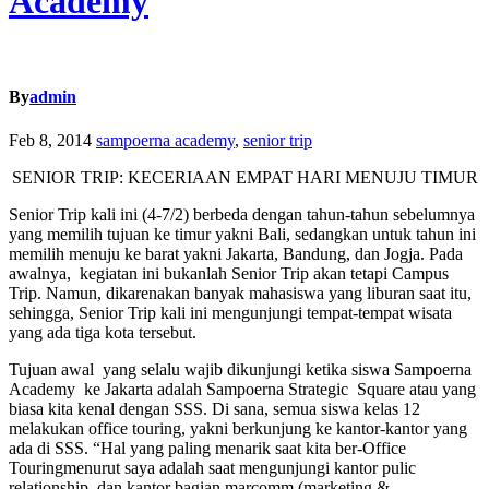
Academy
By
admin
Feb 8, 2014
sampoerna academy
,
senior trip
SENIOR TRIP: KECERIAAN EMPAT HARI MENUJU TIMUR
Senior Trip
kali ini (4-7/2) berbeda dengan tahun-tahun sebelumnya
yang memilih tujuan ke timur yakni Bali, sedangkan untuk tahun ini
memilih menuju ke barat yakni Jakarta, Bandung, dan Jogja. Pada
awalnya, kegiatan ini bukanlah
Senior Trip
akan tetapi
Campus
Trip
. Namun, dikarenakan banyak mahasiswa yang liburan saat itu,
sehingga,
Senior Trip
kali ini mengunjungi tempat-tempat wisata
yang ada tiga kota tersebut.
Tujuan awal yang selalu wajib dikunjungi ketika siswa
Sampoerna
Academy
ke Jakarta adalah
Sampoerna Strategic Square
atau yang
biasa kita kenal dengan SSS. Di sana, semua siswa kelas 12
melakukan
o
ffice touring
, yakni berkunjung ke kantor-kantor yang
ada di SSS. “Hal yang paling menarik saat kita ber-
Office
Touring
menurut saya adalah saat mengunjungi kantor
pulic
relationship
, dan kantor bagian marcomm (marketing &