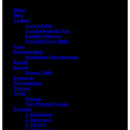
@SMAN Taruna Nala 2020
Home
Blog
Fasilitas
Area Sekolah
Asrama Ksatrian Nala
Fasilitas Olahraga
Prestasi Peserta Didik
Guru
Kepengasuhan
Kurikulum Kepengasuhan
Komite
Kontak
Peserta Didik
Pengawas
Perpustakaan
Prestasi
Profil
Sejarah
Visi, Misi dan Tujuan
Program
1. Kurikulum
2. Kesiswaan
3. TPMPS