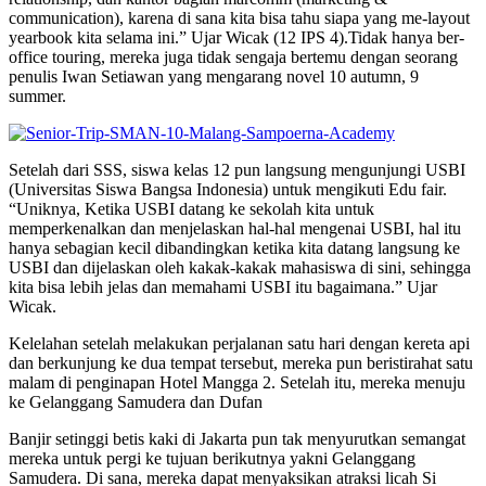
communication), karena di sana kita bisa tahu siapa yang me
-layout
yearbook
kita selama ini.” Ujar Wicak (12 IPS 4).Tidak hanya ber-
office touring
, mereka juga tidak sengaja bertemu dengan seorang
penulis Iwan Setiawan yang mengarang novel
10 autumn, 9
summer
.
Setelah dari SSS, siswa kelas 12 pun langsung mengunjungi USBI
(Universitas Siswa Bangsa Indonesia) untuk mengikuti Edu fair.
“Uniknya, Ketika USBI datang ke sekolah kita untuk
memperkenalkan dan menjelaskan hal-hal mengenai USBI, hal itu
hanya sebagian kecil dibandingkan ketika kita datang langsung ke
USBI dan dijelaskan oleh kakak-kakak mahasiswa di sini, sehingga
kita bisa lebih jelas dan memahami USBI itu bagaimana.” Ujar
Wicak.
Kelelahan setelah melakukan perjalanan satu hari dengan kereta api
dan berkunjung ke dua tempat tersebut, mereka pun beristirahat satu
malam di penginapan Hotel Mangga 2. Setelah itu, mereka menuju
ke Gelanggang Samudera dan Dufan
Banjir setinggi betis kaki di Jakarta pun tak menyurutkan semangat
mereka untuk pergi ke tujuan berikutnya yakni Gelanggang
Samudera. Di sana, mereka dapat menyaksikan atraksi licah Si