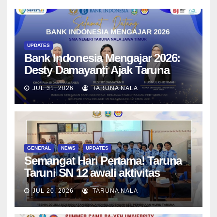
UPDATES
Bank Indonesia Mengajar 2026:
Desty Damayanti Ajak Taruna
SMAN Taruna Nala Jawa Timur
JUL 31, 2026
TARUNA NALA
Menjadi Generasi Pemimpin
Berwawasan Global
GENERAL
NEWS
UPDATES
Semangat Hari Pertama! Taruna
Taruni SN 12 awali aktivitas
bersama Wali Kelas dan Tes
JUL 20, 2026
TARUNA NALA
Asesmen Diagnostik