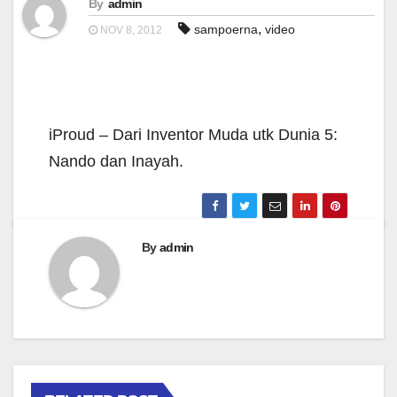
By
admin
,
sampoerna
video
NOV 8, 2012
iProud – Dari Inventor Muda utk Dunia 5:
Nando dan Inayah.
By
admin