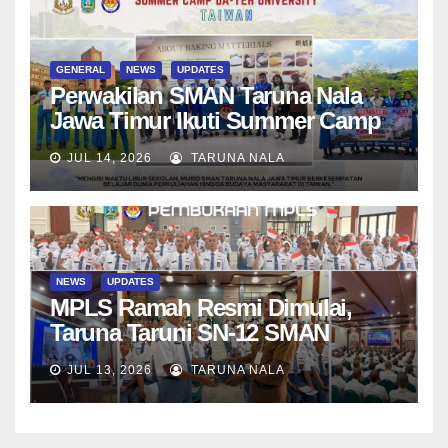
GENERAL
NEWS
UPDATES
Perwakilan SMAN Taruna Nala
Jawa Timur Ikuti Summer Camp
di Da-Yeh University, Taiwan
JUL 14, 2026
TARUNA NALA
NEWS
UPDATES
MPLS Ramah Resmi Dimulai,
Taruna Taruni SN-12 SMAN
Taruna Nala Jawa Timur Siap
JUL 13, 2026
TARUNA NALA
Menjalani Tahun Ajaran Baru