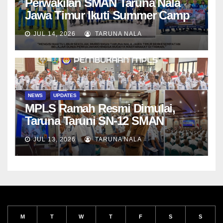
Perwakilan SMAN Taruna Nala
Jawa Timur Ikuti Summer Camp
di Da-Yeh University, Taiwan
JUL 14, 2026
TARUNA NALA
NEWS
UPDATES
MPLS Ramah Resmi Dimulai,
Taruna Taruni SN-12 SMAN
Taruna Nala Jawa Timur Siap
JUL 13, 2026
TARUNA NALA
Menjalani Tahun Ajaran Baru
M
T
W
T
F
S
S