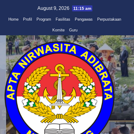
Skip
August 9, 2026
11:15 am
to
Home
Profil
Program
Fasilitas
Pengawas
Perpustakaan
content
Komite
Guru