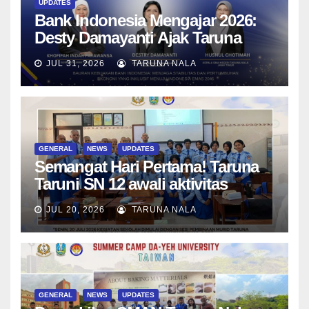
UPDATES
Bank Indonesia Mengajar 2026:
Desty Damayanti Ajak Taruna
SMAN Taruna Nala Jawa Timur
JUL 31, 2026
TARUNA NALA
Menjadi Generasi Pemimpin
Berwawasan Global
GENERAL
NEWS
UPDATES
Semangat Hari Pertama! Taruna
Taruni SN 12 awali aktivitas
bersama Wali Kelas dan Tes
JUL 20, 2026
TARUNA NALA
Asesmen Diagnostik
GENERAL
NEWS
UPDATES