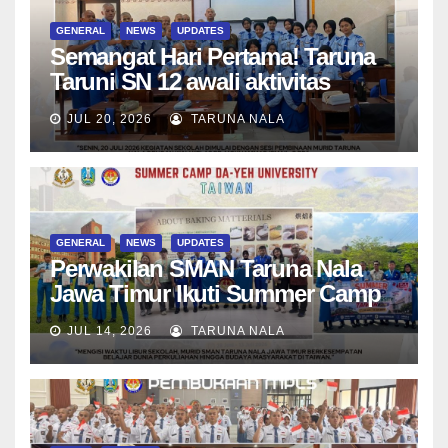
GENERAL
NEWS
UPDATES
Semangat Hari Pertama! Taruna
Taruni SN 12 awali aktivitas
bersama Wali Kelas dan Tes
JUL 20, 2026
TARUNA NALA
Asesmen Diagnostik
GENERAL
NEWS
UPDATES
Perwakilan SMAN Taruna Nala
Jawa Timur Ikuti Summer Camp
di Da-Yeh University, Taiwan
JUL 14, 2026
TARUNA NALA