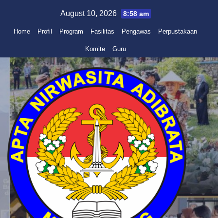
Skip
August 10, 2026
8:58 am
to
Home
Profil
Program
Fasilitas
Pengawas
Perpustakaan
content
Komite
Guru