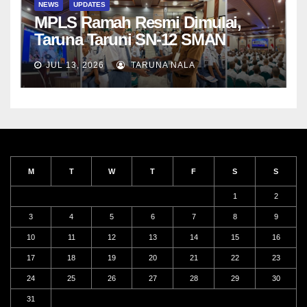
NEWS
UPDATES
MPLS Ramah Resmi Dimulai,
Taruna Taruni SN-12 SMAN
Taruna Nala Jawa Timur Siap
JUL 13, 2026
TARUNA NALA
Menjalani Tahun Ajaran Baru
M
T
W
T
F
S
S
1
2
3
4
5
6
7
8
9
10
11
12
13
14
15
16
17
18
19
20
21
22
23
24
25
26
27
28
29
30
31