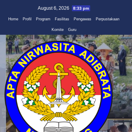
Skip
August 6, 2026
8:33 pm
to
Home
Profil
Program
Fasilitas
Pengawas
Perpustakaan
content
Komite
Guru