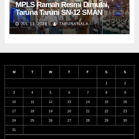
MPLS Ramah Resmi Dimulai,
Taruna Taruni SN-12 SMAN
Taruna Nala Jawa Timur Siap
JUL 13, 2026
TARUNA NALA
Menjalani Tahun Ajaran Baru
M
T
W
T
F
S
S
1
2
3
4
5
6
7
8
9
10
11
12
13
14
15
16
17
18
19
20
21
22
23
24
25
26
27
28
29
30
31