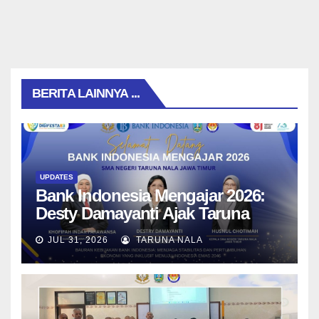
BERITA LAINNYA ...
UPDATES
Bank Indonesia Mengajar 2026:
Desty Damayanti Ajak Taruna
SMAN Taruna Nala Jawa Timur
JUL 31, 2026
TARUNA NALA
Menjadi Generasi Pemimpin
Berwawasan Global