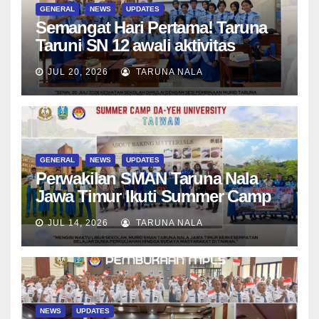
GENERAL
NEWS
UPDATES
Semangat Hari Pertama! Taruna
Taruni SN 12 awali aktivitas
bersama Wali Kelas dan Tes
JUL 20, 2026
TARUNA NALA
Asesmen Diagnostik
GENERAL
NEWS
UPDATES
Perwakilan SMAN Taruna Nala
Jawa Timur Ikuti Summer Camp
di Da-Yeh University, Taiwan
JUL 14, 2026
TARUNA NALA
NEWS
UPDATES