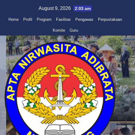
Skip
August 9, 2026
2:03 am
to
Home
Profil
Program
Fasilitas
Pengawas
Perpustakaan
content
Komite
Guru