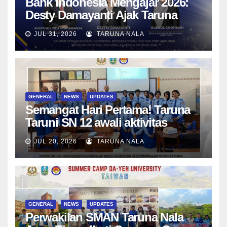
Bank Indonesia Mengajar 2026:
Desty Damayanti Ajak Taruna
SMAN Taruna Nala Jawa Timur
JUL 31, 2026
TARUNA NALA
Menjadi Generasi Pemimpin
Berwawasan Global
GENERAL
NEWS
UPDATES
Semangat Hari Pertama! Taruna
Taruni SN 12 awali aktivitas
bersama Wali Kelas dan Tes
JUL 20, 2026
TARUNA NALA
Asesmen Diagnostik
GENERAL
NEWS
UPDATES
Perwakilan SMAN Taruna Nala