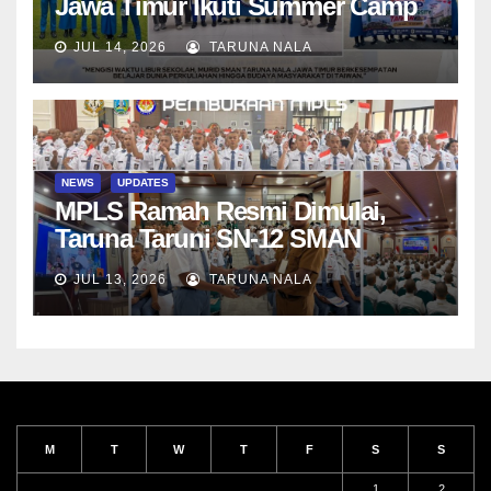
Jawa Timur Ikuti Summer Camp
di Da-Yeh University, Taiwan
JUL 14, 2026
TARUNA NALA
NEWS
UPDATES
MPLS Ramah Resmi Dimulai,
Taruna Taruni SN-12 SMAN
Taruna Nala Jawa Timur Siap
JUL 13, 2026
TARUNA NALA
Menjalani Tahun Ajaran Baru
M
T
W
T
F
S
S
1
2