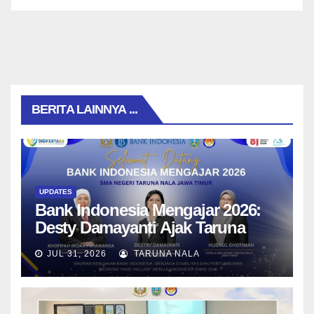
BERITA LAINNYA ...
UPDATES
Bank Indonesia Mengajar 2026:
Desty Damayanti Ajak Taruna
SMAN Taruna Nala Jawa Timur
JUL 31, 2026
TARUNA NALA
Menjadi Generasi Pemimpin
Berwawasan Global