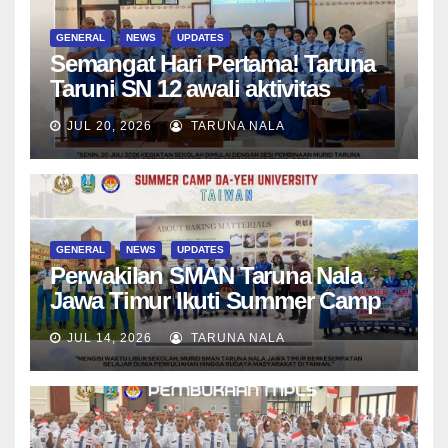
GENERAL
NEWS
UPDATES
Semangat Hari Pertama! Taruna
Taruni SN 12 awali aktivitas
bersama Wali Kelas dan Tes
JUL 20, 2026
TARUNA NALA
Asesmen Diagnostik
GENERAL
NEWS
UPDATES
Perwakilan SMAN Taruna Nala
Jawa Timur Ikuti Summer Camp
di Da-Yeh University, Taiwan
JUL 14, 2026
TARUNA NALA