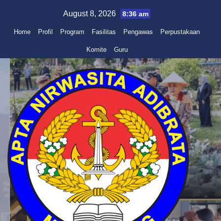
Skip
August 8, 2026
8:36 am
to
Home
Profil
Program
Fasilitas
Pengawas
Perpustakaan
content
Komite
Guru