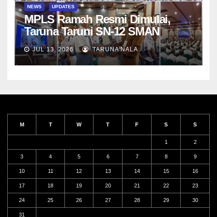
NEWS
UPDATES
MPLS Ramah Resmi Dimulai,
Taruna Taruni SN-12 SMAN
Taruna Nala Jawa Timur Siap
JUL 13, 2026
TARUNA NALA
Menjalani Tahun Ajaran Baru
M
T
W
T
F
S
S
1
2
3
4
5
6
7
8
9
10
11
12
13
14
15
16
17
18
19
20
21
22
23
24
25
26
27
28
29
30
31