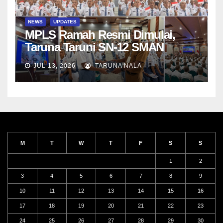
NEWS
UPDATES
MPLS Ramah Resmi Dimulai,
Taruna Taruni SN-12 SMAN
Taruna Nala Jawa Timur Siap
JUL 13, 2026
TARUNA NALA
Menjalani Tahun Ajaran Baru
M
T
W
T
F
S
S
1
2
3
4
5
6
7
8
9
10
11
12
13
14
15
16
17
18
19
20
21
22
23
24
25
26
27
28
29
30