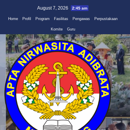
Skip
August 7, 2026
2:45 am
to
Home
Profil
Program
Fasilitas
Pengawas
Perpustakaan
content
Komite
Guru