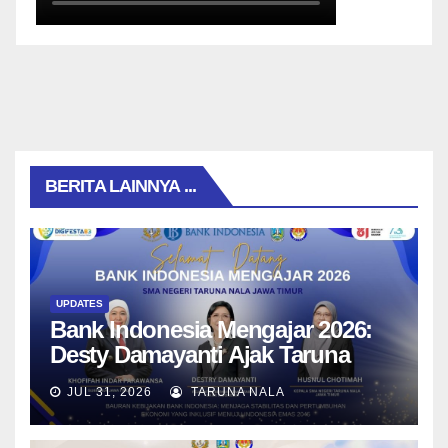
BERITA LAINNYA ...
UPDATES
Bank Indonesia Mengajar 2026:
Desty Damayanti Ajak Taruna
SMAN Taruna Nala Jawa Timur
JUL 31, 2026
TARUNA NALA
Menjadi Generasi Pemimpin
Berwawasan Global