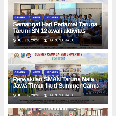
GENERAL
NEWS
UPDATES
Semangat Hari Pertama! Taruna
Taruni SN 12 awali aktivitas
bersama Wali Kelas dan Tes
JUL 20, 2026
TARUNA NALA
Asesmen Diagnostik
GENERAL
NEWS
UPDATES
Perwakilan SMAN Taruna Nala
Jawa Timur Ikuti Summer Camp
di Da-Yeh University, Taiwan
JUL 14, 2026
TARUNA NALA