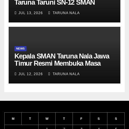
Taruna Taruni SN-12 SMAN
Taruna Nala Jawa Timur Siap
JUL 13, 2026
TARUNA NALA
Menjalani Tahun Ajaran Baru
NEWS
Kepala SMAN Taruna Nala Jawa
Timur Resmi Membuka Masa
Penerimaan Taruna Baru SN-12
JUL 12, 2026
TARUNA NALA
M
T
W
T
F
S
S
1
2
3
4
5