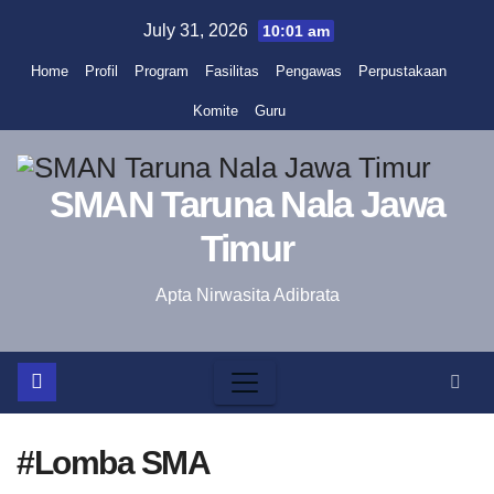
Skip
July 31, 2026
10:01 am
to
Home
Profil
Program
Fasilitas
Pengawas
Perpustakaan
content
Komite
Guru
SMAN Taruna Nala Jawa
Timur
Apta Nirwasita Adibrata
#Lomba SMA