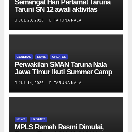
Semangat Hari Pertama! Taruna
Taruni SN 12 awali aktivitas
bersama Wali Kelas dan Tes
JUL 20, 2026
TARUNA NALA
Asesmen Diagnostik
GENERAL
NEWS
UPDATES
Perwakilan SMAN Taruna Nala
Jawa Timur Ikuti Summer Camp
di Da-Yeh University, Taiwan
JUL 14, 2026
TARUNA NALA
NEWS
UPDATES
MPLS Ramah Resmi Dimulai,