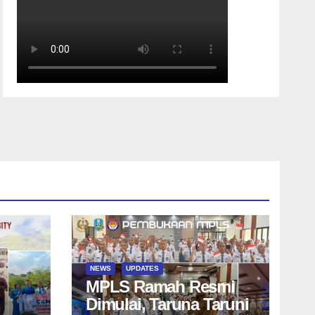
NEWS
UPDATES
MPLS Ramah Resmi
Dimulai, Taruna Taruni