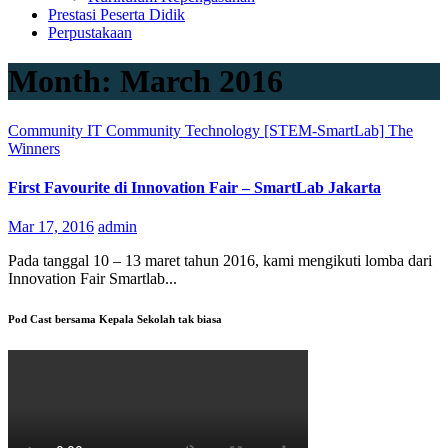
Prestasi Peserta Didik
Perpustakaan
Month:
March 2016
Community
IT Community
Technology [STEM-SmartLab]
The
Winners
First Favourite di Innovation Fair – SmartLab Jakarta
Mar 17, 2016
admin
Pada tanggal 10 – 13 maret tahun 2016, kami mengikuti lomba dari
Innovation Fair Smartlab...
Pod Cast bersama Kepala Sekolah tak biasa