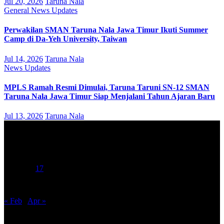
Jul 20, 2026
Taruna Nala
General
News
Updates
Perwakilan SMAN Taruna Nala Jawa Timur Ikuti Summer
Camp di Da-Yeh University, Taiwan
Jul 14, 2026
Taruna Nala
News
Updates
MPLS Ramah Resmi Dimulai, Taruna Taruni SN-12 SMAN
Taruna Nala Jawa Timur Siap Menjalani Tahun Ajaran Baru
Jul 13, 2026
Taruna Nala
March 2016
M
T
W
T
F
S
S
1
2
3
4
5
6
7
8
9
10
11
12
13
14
15
16
17
18
19
20
21
22
23
24
25
26
27
28
29
30
31
« Feb
Apr »