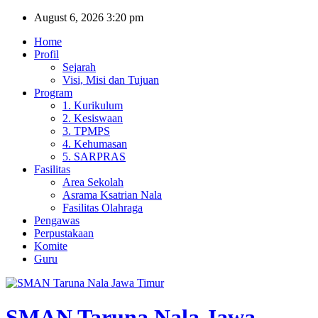
Skip
August 6, 2026
3:20 pm
to
Home
content
Profil
Sejarah
Visi, Misi dan Tujuan
Program
1. Kurikulum
2. Kesiswaan
3. TPMPS
4. Kehumasan
5. SARPRAS
Fasilitas
Area Sekolah
Asrama Ksatrian Nala
Fasilitas Olahraga
Pengawas
Perpustakaan
Komite
Guru
SMAN Taruna Nala Jawa