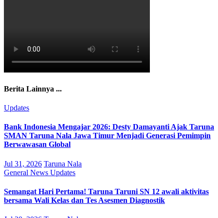
Berita Lainnya ...
Updates
Bank Indonesia Mengajar 2026: Desty Damayanti Ajak Taruna
SMAN Taruna Nala Jawa Timur Menjadi Generasi Pemimpin
Berwawasan Global
Jul 31, 2026
Taruna Nala
General
News
Updates
Semangat Hari Pertama! Taruna Taruni SN 12 awali aktivitas
bersama Wali Kelas dan Tes Asesmen Diagnostik