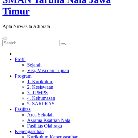
Timur
Apta Nirwasita Adibrata
Profil
Sejarah
Visi, Misi dan Tujuan
Program
1. Kurikulum
2. Kesiswaan
3. TPMPS
4. Kehumasan
5. SARPRAS
Fasilitas
Area Sekolah
Asrama Ksatrian Nala
Fasilitas Olahraga
Kepengasuhan
Kurikulum Kepengasuhan