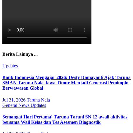
Berita Lainnya ...
Updates
Bank Indonesia Mengajar 2026: Desty Damayanti Ajak Taruna
SMAN Taruna Nala Jawa Timur Menjadi Generasi Pemimpin
Berwawasan Global
Jul 31, 2026
Taruna Nala
General
News
Updates
Semangat Hari Pertama! Taruna Taruni SN 12 awali aktivitas
bersama Wali Kelas dan Tes Asesmen Diagnostik