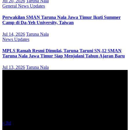
Jul 20, 2026
Taruna Nala
General
News
Updates
Perwakilan SMAN Taruna Nala Jawa Timur Ikuti Summer
Camp di Da-Yeh University, Taiwan
Jul 14, 2026
Taruna Nala
News
Updates
MPLS Ramah Resmi Dimulai, Taruna Taruni SN-12 SMAN
Taruna Nala Jawa Timur Siap Menjalani Tahun Ajaran Baru
Jul 13, 2026
Taruna Nala
August 2026
M
T
W
T
F
S
S
1
2
3
4
5
6
7
8
9
10
11
12
13
14
15
16
17
18
19
20
21
22
23
24
25
26
27
28
29
30
31
« Jul