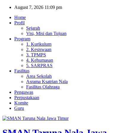
Skip
August 7, 2026
11:09 pm
to
Home
content
Profil
Sejarah
Visi, Misi dan Tujuan
Program
1. Kurikulum
2. Kesiswaan
3. TPMPS
4. Kehumasan
5. SARPRAS
Fasilitas
Area Sekolah
Asrama Ksatrian Nala
Fasilitas Olahraga
Pengawas
Perpustakaan
Komite
Guru
SMAN Taruna Nala Jawa