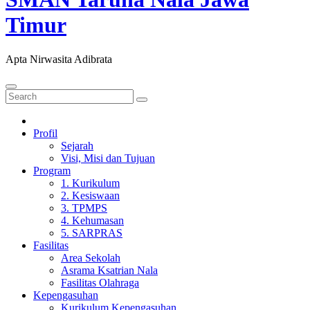
Timur
Apta Nirwasita Adibrata
Profil
Sejarah
Visi, Misi dan Tujuan
Program
1. Kurikulum
2. Kesiswaan
3. TPMPS
4. Kehumasan
5. SARPRAS
Fasilitas
Area Sekolah
Asrama Ksatrian Nala
Fasilitas Olahraga
Kepengasuhan
Kurikulum Kepengasuhan