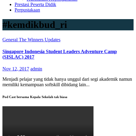
Prestasi Peserta Didik
Perpustakaan
#kemdikbud_ri
General
The Winners
Updates
Singapore Indonesia Student Leaders Adventure Camp
(SISLAC) 2017
Nov 12, 2017
admin
Menjadi pelajar yang tidak hanya unggul dari segi akademik namun
memiliki kemampuan softskill dibidang lain...
Pod Cast bersama Kepala Sekolah tak biasa