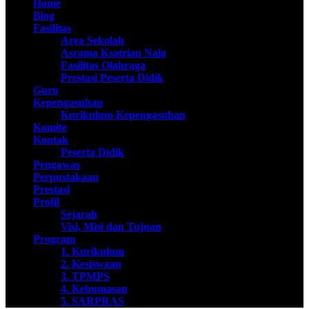
Home
Blog
Fasilitas
Area Sekolah
Asrama Ksatrian Nala
Fasilitas Olahraga
Prestasi Peserta Didik
Guru
Kepengasuhan
Kurikulum Kepengasuhan
Komite
Kontak
Peserta Didik
Pengawas
Perpustakaan
Prestasi
Profil
Sejarah
Visi, Misi dan Tujuan
Program
1. Kurikulum
2. Kesiswaan
3. TPMPS
4. Kehumasan
5. SARPRAS