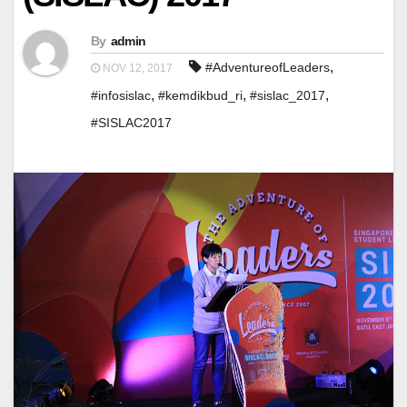
By
admin
,
#AdventureofLeaders
NOV 12, 2017
,
,
,
#infosislac
#kemdikbud_ri
#sislac_2017
#SISLAC2017