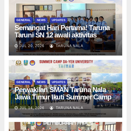
GENERAL
NEWS
UPDATES
Semangat Hari Pertama! Taruna
Taruni SN 12 awali aktivitas
bersama Wali Kelas dan Tes
JUL 20, 2026
TARUNA NALA
Asesmen Diagnostik
GENERAL
NEWS
UPDATES
Perwakilan SMAN Taruna Nala
Jawa Timur Ikuti Summer Camp
di Da-Yeh University, Taiwan
JUL 14, 2026
TARUNA NALA