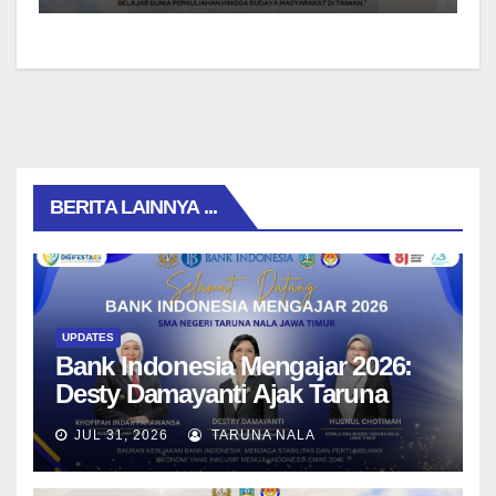
BERITA LAINNYA ...
UPDATES
Bank Indonesia Mengajar 2026:
Desty Damayanti Ajak Taruna
SMAN Taruna Nala Jawa Timur
JUL 31, 2026
TARUNA NALA
Menjadi Generasi Pemimpin
Berwawasan Global