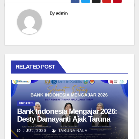
By
admin
RELATED POST
UPDATES
Bank Indonesia Mengajar 2026:
Desty Damayanti Ajak Taruna
SMAN Taruna Nala Jawa Timur
J JUL, 2026
TARUNA NALA
Menjadi Generasi Pemimpin