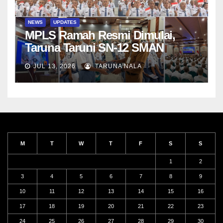
NEWS
UPDATES
MPLS Ramah Resmi Dimulai,
Taruna Taruni SN-12 SMAN
Taruna Nala Jawa Timur Siap
JUL 13, 2026
TARUNA NALA
Menjalani Tahun Ajaran Baru
M
T
W
T
F
S
S
1
2
3
4
5
6
7
8
9
10
11
12
13
14
15
16
17
18
19
20
21
22
23
24
25
26
27
28
29
30