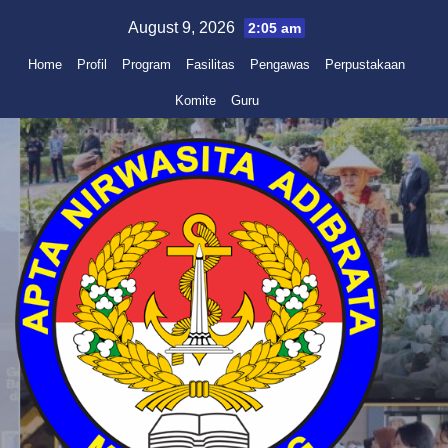
Skip
August 9, 2026
2:05 am
to
Home
Profil
Program
Fasilitas
Pengawas
Perpustakaan
content
Komite
Guru