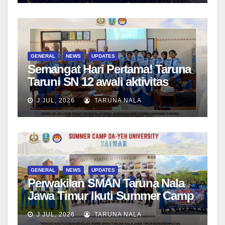
Berwawasan Global
GENERAL
NEWS
UPDATES
Semangat Hari Pertama! Taruna
Taruni SN 12 awali aktivitas
bersama Wali Kelas dan Tes
J JUL, 2026
TARUNA NALA
Asesmen Diagnostik
GENERAL
NEWS
UPDATES
Perwakilan SMAN Taruna Nala
Jawa Timur Ikuti Summer Camp
di Da-Yeh University, Taiwan
J JUL, 2026
TARUNA NALA