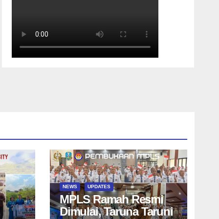
NEWS
UPDATES
MPLS Ramah Resmi
Dimulai, Taruna Taruni