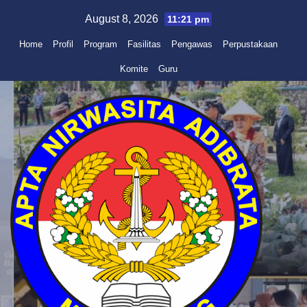
Skip
August 8, 2026
11:21 pm
to
Home
Profil
Program
Fasilitas
Pengawas
Perpustakaan
content
Komite
Guru