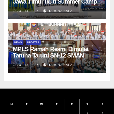
Jawa Timur Ikuti Summer Camp
di Da-Yeh University, Taiwan
JUL 14, 2026
TARUNA NALA
NEWS
UPDATES
MPLS Ramah Resmi Dimulai,
Taruna Taruni SN-12 SMAN
Taruna Nala Jawa Timur Siap
JUL 13, 2026
TARUNA NALA
Menjalani Tahun Ajaran Baru
M
T
W
T
F
S
S
1
2