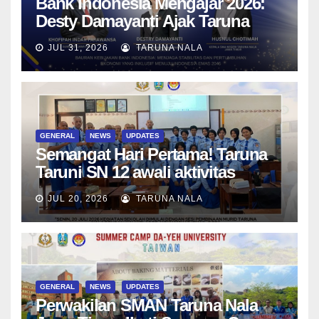
Bank Indonesia Mengajar 2026:
Desty Damayanti Ajak Taruna
SMAN Taruna Nala Jawa Timur
JUL 31, 2026
TARUNA NALA
Menjadi Generasi Pemimpin
Berwawasan Global
GENERAL
NEWS
UPDATES
Semangat Hari Pertama! Taruna
Taruni SN 12 awali aktivitas
bersama Wali Kelas dan Tes
JUL 20, 2026
TARUNA NALA
Asesmen Diagnostik
GENERAL
NEWS
UPDATES
Perwakilan SMAN Taruna Nala