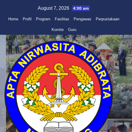
Skip
August 7, 2026
4:00 am
to
Home
Profil
Program
Fasilitas
Pengawas
Perpustakaan
content
Komite
Guru