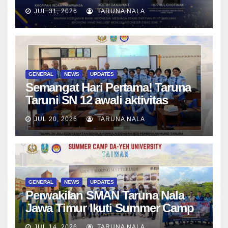
SMAN Taruna Nala Jawa Timur
JUL 31, 2026
TARUNA NALA
Menjadi Generasi Pemimpin
Berwawasan Global
GENERAL
NEWS
UPDATES
Semangat Hari Pertama! Taruna
Taruni SN 12 awali aktivitas
bersama Wali Kelas dan Tes
JUL 20, 2026
TARUNA NALA
Asesmen Diagnostik
GENERAL
NEWS
UPDATES
Perwakilan SMAN Taruna Nala
Jawa Timur Ikuti Summer Camp
di Da-Yeh University, Taiwan
JUL 14, 2026
TARUNA NALA