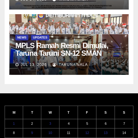
NEWS
UPDATES
MPLS Ramah Resmi Dimulai,
Taruna Taruni SN-12 SMAN
Taruna Nala Jawa Timur Siap
JUL 13, 2026
TARUNA NALA
Menjalani Tahun Ajaran Baru
M
T
W
T
F
S
S
1
2
3
4
5
6
7
8
9
10
11
12
13
14