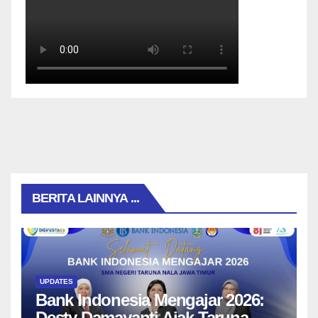
BERITA LAINNYA ...
UPDATES
Bank Indonesia Mengajar 2026:
Desty Damayanti Ajak Taruna