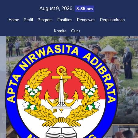
Skip
August 9, 2026
8:35 am
to
Home
Profil
Program
Fasilitas
Pengawas
Perpustakaan
content
Komite
Guru