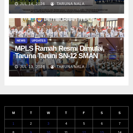
di Da-Yeh University, Taiwan
JUL 14, 2026
TARUNA NALA
NEWS
UPDATES
MPLS Ramah Resmi Dimulai,
Taruna Taruni SN-12 SMAN
Taruna Nala Jawa Timur Siap
JUL 13, 2026
TARUNA NALA
Menjalani Tahun Ajaran Baru
M
T
W
T
F
S
S
1
2
3
4
5
6
7
8
9
10
11
12
13
14