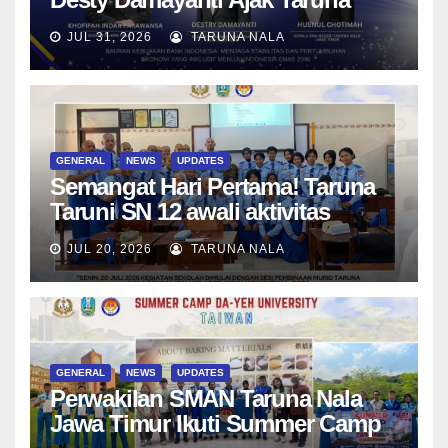
SMAN Taruna Nala Jawa Timur
JUL 31, 2026
TARUNA NALA
Menjadi Generasi Pemimpin
Berwawasan Global
GENERAL
NEWS
UPDATES
Semangat Hari Pertama! Taruna
Taruni SN 12 awali aktivitas
bersama Wali Kelas dan Tes
JUL 20, 2026
TARUNA NALA
Asesmen Diagnostik
GENERAL
NEWS
UPDATES
Perwakilan SMAN Taruna Nala
Jawa Timur Ikuti Summer Camp