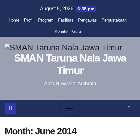
Skip
August 8, 2026
6:35 pm
to
Home
Profil
Program
Fasilitas
Pengawas
Perpustakaan
content
Komite
Guru
SMAN Taruna Nala Jawa
Timur
Apta Nirwasita Adibrata
Month:
June 2014