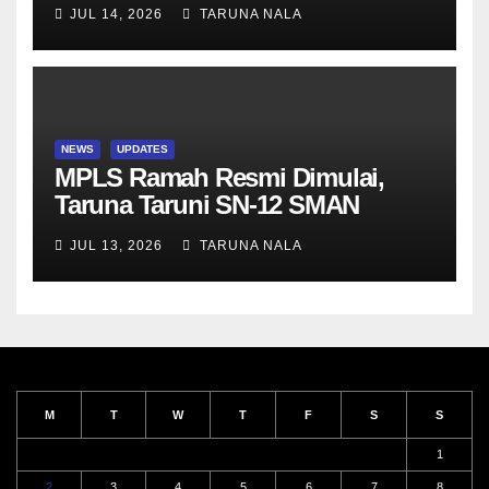
di Da-Yeh University, Taiwan
JUL 14, 2026
TARUNA NALA
NEWS
UPDATES
MPLS Ramah Resmi Dimulai,
Taruna Taruni SN-12 SMAN
Taruna Nala Jawa Timur Siap
JUL 13, 2026
TARUNA NALA
Menjalani Tahun Ajaran Baru
M
T
W
T
F
S
S
1
2
3
4
5
6
7
8